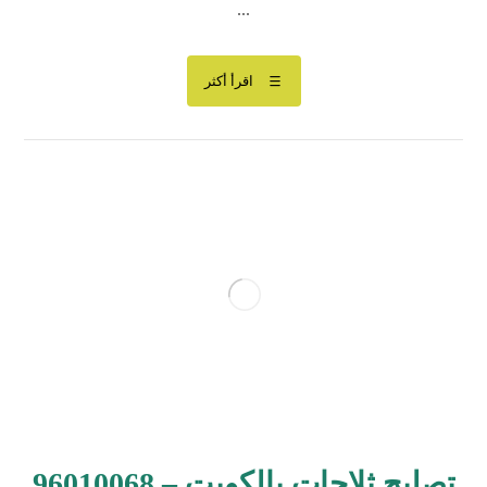
...
اقرأ أكثر
تصليح ثلاجات بالكويت – 96010068