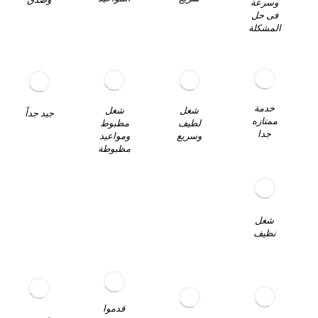
وسرعة
فى حل
المشكلة
خدمة
شغل
شغل
جيد جداً
ممتازه
مظبوط
لطيف
جدا
ومواعيد
وسريع
مظبوطة
شغل
نظيف
قدموا