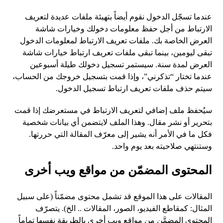
عندما تسجّل الدخول نقوم أيضاً بتهيئة ملفات عديدة لتعريف
الارتباط من أجل حفظ معلومات دخولك وخيارات شاشة
العرض الخاصة بك. ملفات تعريف الارتباط لمعلومات الدخول
تبقى ليومين، بينما تبقى ملفات تعريف ارتباط خيارات شاشة
العرض لمدة سنة. سيستمر تسجيل دخولك طيلة أسبوعين
عندما تختار “تذكرني”، وإذا قمت بتسجيل خروجك من الحساب،
سيتم حذف ملفات تعريف ارتباط تسجيل الدخول.
سيُحفظ ملف إضافي لتعريف الارتباط في مستعرضك إذا قمت
بتحرير أو نشر مقال. وهذا الملف لايتضمن أي بيانات شخصية
فكل ما في الأمر أنه يشير إلى معرّف المقالة التي حررتها.
وستنتهي صلاحيته بعد يوم واحد.
المحتوى المضمّن من مواقع ويب أخرى
المقالات على هذا الموقع قد تشمل محتوى مضمّناً (على سبيل
المثال: كمقاطع الفيديو، الصور، المقالات .. الخ). يتصرّف
المحتوى المضمَّن من مواقع ويب أخرى بالطريقة نفسها تماماً