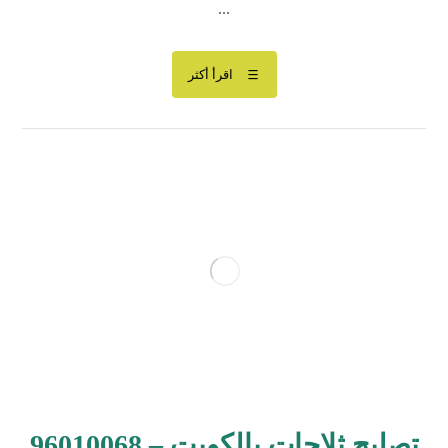
...
اقرأ أكثر
تصليح ثلاجات بالكويت – 96010068