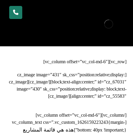
[vc_row][vc_column offset=”vc_col-md-6″]
[cz_image image=”431″ sk_css=”position:relative;display:
block;text-align:center;” id=”cz_67031″][/cz_image][cz_image
image=”430″ sk_css=”position:relative;display: block;text-
align:center;” id=”cz_55583″][/cz_image]
[/vc_column][vc_column offset=”vc_col-md-6″]
[vc_column_text css=”.vc_custom_1626159223243{margin-
هذه هي قائمة المشاريع
bottom: 40px !important;}”]