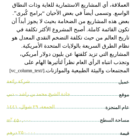
العملاقة، أي المشاريع الاستثمارية للغاية وذات النطاق
الواسع. وتسمى أيضاً في بعض الأحيان “برامج كُبرى”.
بعض هذه المشاريع من الضخامة بحيث لا يجوز أبداً أن
تكون القائمة كاملة. أصبح المشروع الأكثر تكلفة في
تاريخ العالم من حيث تكلفة التضخم النقدي المعدل هو
نظام الطرق السريعة بالولايات المتحدة الأمريكية.
المشاريع التي تزيد كلفتها عن بليون دولار أمريكي،
وتجذب انتباه الرأي العام نظراً لتأثيرها الهام على
المجتمعات والبيئة الطبيعية والموازنات.
[/vc_column_text]
شركة رائعة
عميل
جادة الشيخ محمد بن راشد – دبي
موقع
الجمعة، ٢٩ شوال، ١٤٤١
عام المنجزة
٢
مساحة السطح
٤٥٠,٠٠٠ m
٢٥٠.٠٠٠ درهم
قيمة