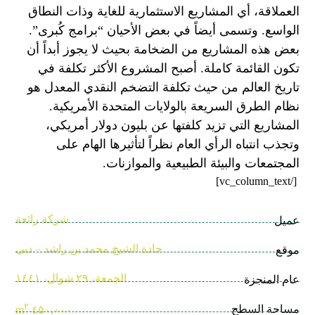
العملاقة، أي المشاريع الاستثمارية للغاية وذات النطاق
الواسع. وتسمى أيضاً في بعض الأحيان “برامج كُبرى”.
بعض هذه المشاريع من الضخامة بحيث لا يجوز أبداً أن
تكون القائمة كاملة. أصبح المشروع الأكثر تكلفة في
تاريخ العالم من حيث تكلفة التضخم النقدي المعدل هو
نظام الطرق السريعة بالولايات المتحدة الأمريكية.
المشاريع التي تزيد كلفتها عن بليون دولار أمريكي،
وتجذب انتباه الرأي العام نظراً لتأثيرها الهام على
المجتمعات والبيئة الطبيعية والموازنات.
[/vc_column_text]
شركة رائعة
عميل
جادة الشيخ محمد بن راشد – دبي
موقع
الجمعة، ٢٩ شوال، ١٤٤١
عام المنجزة
٢
مساحة السطح
٤٥٠,٠٠٠ m