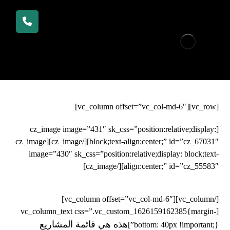
[vc_row][vc_column offset=”vc_col-md-6″]
[cz_image image=”431″ sk_css=”position:relative;display:
block;text-align:center;” id=”cz_67031″][/cz_image][cz_image
image=”430″ sk_css=”position:relative;display: block;text-
align:center;” id=”cz_55583″][/cz_image]
[/vc_column][vc_column offset=”vc_col-md-6″]
[vc_column_text css=”.vc_custom_1626159162385{margin-
هذه هي قائمة المشاريع
bottom: 40px !important;}”]