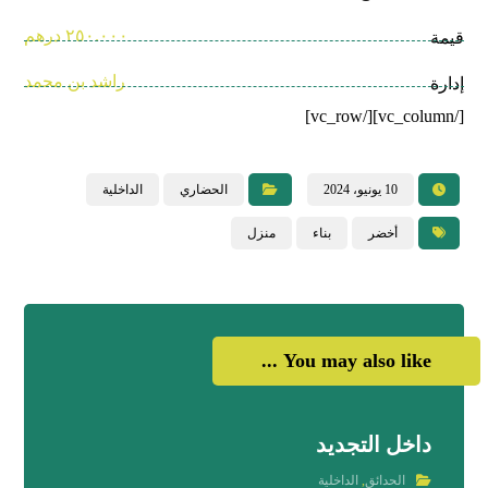
٢٥٠.٠٠٠ درهم
قيمة
راشد بن محمد
إدارة
[/vc_column][/vc_row]
10 يونيو، 2024
الحضاري
الداخلية
أخضر
بناء
منزل
You may also like ...
داخل التجديد
الحدائق
,
الداخلية