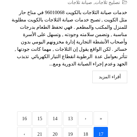
تصليح ثلاجات
,
صيانة ثلاجات
خدمات صيانة الثلاجات بالكويت 96010068 في مناخ حار
مثل الكويت , تصبح خدمات صيانة الثلاجات بالكويت مطلوبة
للمنزل والمكتب والمطعم . فهي تحفظ الطعام بدرجات
مناسبة , وتضمن سلامته وجودته , وتسهل على الأسرة
وأصحاب الأنشطة التجارية إدارة مخزونهم اليومي بدون
خسائر . لكن الواقع يقول إن الثلاجات , مهما كانت جودتها ,
تتأثر بعوامل عدة الرطوبة انقطاع التيار الكهربائي تذبذب
الجهد وعدم إجراء الصيانة الدورية ومع...
أقراء المزيد
16
15
14
13
‹
«
›
21
20
19
18
17