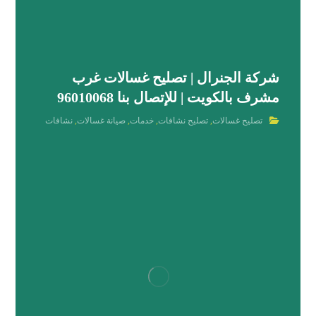
شركة الجنرال | تصليح غسالات غرب
مشرف بالكويت | للإتصال بنا 96010068
تصليح غسالات
,
تصليح نشافات
,
خدمات
,
صيانة غسالات
,
نشافات