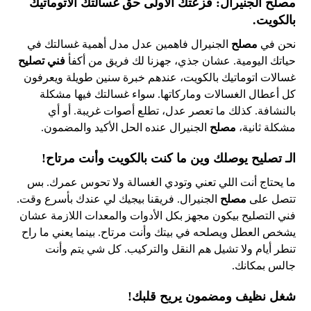
مصلح الجنيرال: فزعتك الأولى حق غسالتك الأتوماتيك
بالكويت.
نحن في
مصلح
الجنيرال فاهمين عدل مدل أهمية غسالتك في
حياتك اليومية. عشان جذي، جهزنا لك فريق من أكفأ
فني تصليح
غسالات اتوماتيك بالكويت، عندهم خبرة سنين طويلة ويعرفون
كل أعطال الغسالات وماركاتها. سواء غسالتك فيها مشكلة
بالنشافة. كذلك ما تعصر عدل، تطلع أصوات غريبة. أو أي
مشكلة ثانية،
مصلح
الجنيرال عنده الحل الأكيد والمضمون.
الـ تصليح يوصلك وين ما كنت بالكويت وأنت مرتاح!
ما يحتاج أنت اللي تعني وتودي الغسالة ولا تحوس عمرك. بس
تتصل على
مصلح
الجنيرال. فريقنا بيجيك لي عندك بأسرع وقت.
فني التصليح بيكون مجهز بكل الأدوات والمعدات اللازمة عشان
يشخص العطل ويصلحه في بيتك وأنت مرتاح. بينما يعني ما راح
تنطر أيام ولا تشيل هم النقل والتركيب. كل شي يتم وأنت
جالس بمكانك.
شغل نظيف ومضمون يريح قلبك!