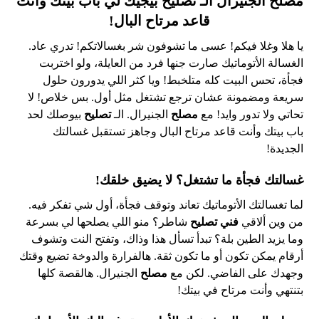
مصلح
الجنيرال الـ
تصليح
بيجيك لي باب بيتك وأنت
قاعد مرتاح البال!
يا هلا وغلا فيكم! عسى ما تشوفون شر بغسالاتكم! تدري عاد.
الغسالة الأتوماتيك صارت جنها فرد من العايلة، ولو اختربت
فجأة، تحس البيت كله متلخبط! ويا كثر اللي يدورون حلول
سريعة ومضمونة عشان ترجع تشتغل مثل أول. بس خلاص! لا
تحاتي ولا تدور وايد! مع
مصلح
الجنيرال. الـ
تصليح
بيوصلك لحد
باب بيتك وأنت قاعد مرتاح البال وجاهز تستقبل غسالتك
الجديدة!
غسالتك فجأة ما تشتغل؟ لا يضيق خلقك!
لما تغسالتك الأتوماتيك تعاند وتوقف فجأة، أول شي تفكر فيه.
من وين ألاقي
فني تصليح
شاطر؟ منو اللي يصلحها لي بسرعة
وما يزيد الطين بلة؟ تبدأ تسأل هذا وذاك، وتفتح النت وتشوف
أرقام يمكن تكون أو ما تكون ثقة. هالفرارة والدوخة تضيع وقتك
وجهدك على الفاضي. لكن مع
مصلح
الجنيرال. هالقصة كلها
بتنتهي وأنت مرتاح في بيتك!