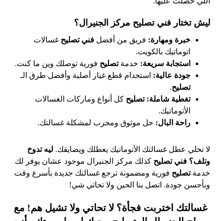
اللي حصلت عليها.
ليش تختار فني تصليح مركز الجنيرال؟
خبرة ومهارة:
فريق من أفضل
فني تصليح
غسالات
اتوماتيك بالكويت.
استجابة سريعة:
خدمة
تصليح
فورية توصلك وين ما كنت.
جودة عالية:
استخدام قطع غيار أصلية وأفضل طرق الـ
تصليح
.
تغطية شاملة:
تصليح
كل أنواع وماركات الغسالات
الأتوماتيك.
راحة البال:
حل موثوق ومجرب لمشكلة غسالتك.
لا تخلي عطل غسالتك الأتوماتيك يعطلك ويضايقك.
ليه تدوخ
وتلف؟
فني تصليح
كذلك مركز الجنيرال موجود عشان يوفر لك
خدمة
تصليح
فورية ومضمونة ترجع غسالتك جديدة بأسرع وقت
وبأحسن جودة. اتصل بنا الحين ولا تحاتي شي!
غسالتك اختربت فجأة؟ لا تحاتي ولا تشيل هم! مع