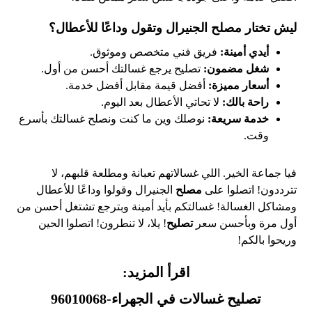
ليش تختار مصلح الجنيرال وتقول وداعًا للأعطال؟
أيدي أمينة:
فريق فني متخصص وموثوق.
شغل مضمون:
تصليح يرجع غسالتك أحسن من أول.
أسعار مميزة:
أفضل قيمة مقابل أفضل خدمة.
راحة بالك:
لا تحاتي الأعطال بعد اليوم.
خدمة سريعة:
نوصلك وين ما كنت ونصلح غسالتك بأسرع
وقت.
فيا جماعة الخير. اللي غسالاتهم تعبانة ومطلعة قلبهم، لا
تترددون! اتصلوا على
مصلح
الجنيرال وقولوا وداعًا للأعطال
ومشاكل الغسالة! غسالتكم بأيد أمينة وبترجع تشتغل أحسن من
أول مرة وبأحسن سعر
تصليح
! يلا، لا تنطرون! اتصلوا الحين
وريحوا بالكم!
اقرأ المزيد:
تصليح غسالات في الجهراء-96010068