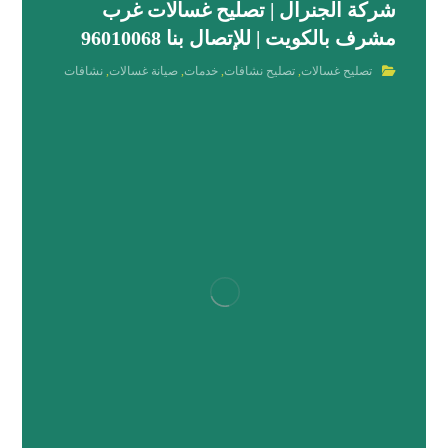
شركة الجنرال | تصليح غسالات غرب
مشرف بالكويت | للإتصال بنا 96010068
تصليح غسالات
,
تصليح نشافات
,
خدمات
,
صيانة غسالات
,
نشافات