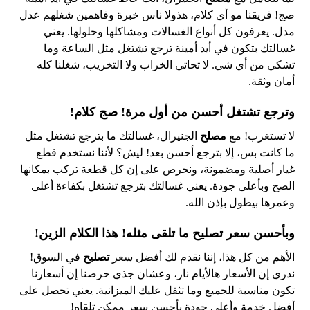
صج! فريقنا مو أي كلام، هذولا ناس خبرة وفاهمين شغلهم عدل
مدل. يعرفون كل أنواع الغسالات ومشاكلها وحلولها. يعني
غسالتك بتكون في أيد أمينة ترجع تشتغل مثل الساعة وما
تشكي من أي شي. لا تحاتي الخراب ولا التخريب، شغلنا كله
أمان وثقة.
وترجع تشتغل أحسن من أول مرة! صج كلام!
لا تستغرب! مع
مصلح
الجنيرال، غسالتك ما بترجع تشتغل مثل
ما كانت بس، إلا بترجع أحسن بعد! ليش؟ لأننا نستخدم قطع
غيار أصلية ومضمونة، ونحرص على إن كل قطعة تركب بمكانها
الصح وبأعلى جودة. يعني غسالتك بترجع تشتغل بكفاءة أعلى
وعمرها بيطول بإذن الله.
وبأحسن سعر تصليح ما تلقى مثله! هذا الكلام الزين!
الأهم من كل هذا، إننا نقدم لك أفضل سعر
تصليح
في السوق!
ندري إن الأسعار هالأيام نار، وعشان جذي حرصنا إن أسعارنا
تكون مناسبة للجميع وما تثقل عليك الميزانية. يعني تحصل على
أفضل خدمة وأعلى جودة بأحسن سعر ممكن تلقاه!