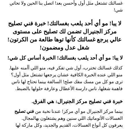
غسالتك تشتغل مثل أول وأحسن بعد! اتصل بنا الحين ولا تحاتي
شي!
لا يبا! مو أي أحد يلعب بغسالتك! خبرة
فني تصليح
مركز الجنيرال تضمن لك
تصليح
على مستوى
عالي يرجع غسالتك كأنها توها طالعة من الكرتون!
شغل عدل ومضمون!
لا يبا! مو أي أحد يلعب بغسالتك! الخبرة أساس كل شي!
كذلك غسالتك تخترب، أول شي تفكر فيه، منو اللي أأمنه عليها.
منو اللي عنده الخبرة الكافية عشان يرجعها تشتغل مثل أول؟
ترى مو كل من مسك مفك صلح! السالفة بينما تحتاج لها ناس
فاهمة شغلها، ناس دارسة الأعطال وعارفة حلولها بالضبط.
خبرة فني تصليح مركز الجنيرال: هي الفرق.
بينما مركز الجنيرال مو أي مركز! عندنا نخبة من
فني تصليح
الغسالات الأتوماتيك اللي سنين وهم يشتغلون بهالمجال.
يعرفون كل أنواع الغسالات، القديم والجديد، وكل ماركة لها