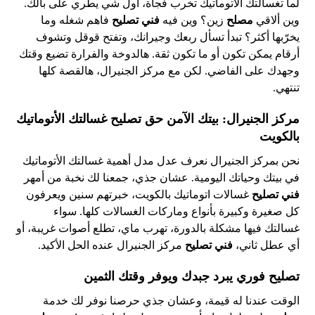
لما تغسالتك الأتوماتيك تخرب فجأة، أول شي يطري على بالك.
وين ألاقي
مصلح
زين؟ وين فيه
فني تصليح
فاهم شغله وما
يخرّبها أكثر؟ تبدأ تسأل ربعك وجيرانك، وتفتح قوقل وتشوف
أرقام يمكن تكون أو ما تكون ثقة. هالدوخة والفرارة تضيع وقتك
وجهدك على الفاضي. لكن مع مركز الجنيرال، هالقصة كلها
تنتهي.
مركز الجنيرال: بيتك الآمن حق تصليح غسالتك الأتوماتيك
بالكويت
نحن بمركز الجنيرال نعرف عدل مدل أهمية غسالتك الأتوماتيك
في بيتك وحياتك اليومية. عشان جذي، جمعنا لك نخبة من أمهر
فني تصليح
غسالات اتوماتيك بالكويت، خبرتهم سنين ويعرفون
كل صغيرة وكبيرة بأنواع وماركات الغسالات كلها. سواء
غسالتك فيها مشكلة بالدورة، تهرب ماي، تطلع أصوات غريبة، أو
أي عطل ثاني،
فني تصليح
مركز الجنيرال عنده الحل الأكيد.
تصليح فوري يبرد جبدك ويوفر وقتك الثمين
الوقت عندنا له قيمة، وعشان جذي حرصنا نوفر لك خدمة