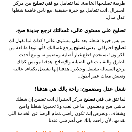
طريقة تصليحها الخاصة. لما تتعامل مع
فني تصليح
من مركز
الجنيرال، أنت تتعامل مع خبرة حقيقية. مع ناس فاهمة شغلها
عدل مدل.
تصليح على مستوى عالي: غسالتك ترجع جديدة صج.
مو بس خبرة! شغلنا بعد على مستوى عالي! كذلك لما نقول لك
تصليح
احترافي، يعني
تصليح
يرجع غسالتك كأنها توها طالعة من
الكرتون! نستخدم قطع غيار أصلية ومضمونة، ونتبع أحدث
الطرق والتقنيات في الصيانة والإصلاح. هدفنا مو بس كذلك
نرجع الغسالة تشتغل وخلاص. هدفنا إنها تشتغل بكفاءة عالية
وتعيش معاك عمر أطول.
شغل عدل ومضمون: راحة بالك هي هدفنا!
لما تثق في
فني تصليح
مركز الجنيرال أنت تضمن إن شغلك
ماشي صح ومضمون. ما في لعب ولا تخمين! شغلنا واضح
وشفاف، ونحرص إنك تكون راضي .تمام الرضا عن الخدمة اللي
نقدمها. لأن راحت بالك هي أهم شي عندنا.