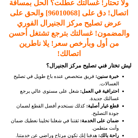
ولا تحتار! غسالتك عطلت؟ الحل بمسافة
اتصال! دق على [96010068] والحق على
عرض
تصليح
مركز الجنيرال الفوري
والمضمون! غسالتك بترجع تشتغل أحسن
من أول وبأرخص سعر! يلا ناطرين
اتصالك!
ليش تختار فني تصليح مركز الجنيرال؟
خبرة سنين:
فريق متخصص عنده باع طويل في تصليح
الغسالات.
احترافية في العمل:
شغل على مستوى عالي يرجع
غسالتك جديدة.
قطع غيار أصلية:
كذلك نستخدم أفضل القطع لضمان
جودة التصليح.
ضمان على الخدمة:
ثقتنا في شغلنا تخلينا نعطيك ضمان
وأنت متطمن.
راحة بالك:
هدفنا إنك تكون مرتاح وراضي عن خدمتنا.