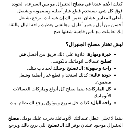
كذلك الأهم عندنا في
مصلح
الجنيرال مو بس السرعة، الجودة
فوق كل شي. نستخدم قطع غيار أصلية ومضمونة ونشتغل
بأعلى المعايير عشان نضمن لك إن غسالتك بترجع تشتغل
أحسن من أول وبعمر أطول. وهالشي يعطيك راحة البال والثقة
إنك تعاملت مع ناس فاهمة شغلها صح.
ليش تختار مصلح الجنيرال؟
خبرة ومهارة:
علاوة علي ذلك فريق من أفضل
فني
تصليح
غسالات اتوماتيك بالكويت.
راحة و سهولة:
الـ
تصليح
يوصلك لحد باب بيتك.
جودة عالية:
كذلك استخدام قطع غيار أصلية وشغل
مضمون.
كل الماركات:
بينما نصلح كل أنواع وماركات الغسالات
الأتوماتيك.
راحة البال:
كذلك حل سريع وموثوق يرجع لك نظام بيتك.
بينما لا تخلي عطل غسالتك الأتوماتيك يخرب عليك يومك.
مصلح
الجنيرال موجود عشان يوفر لك الـ
تصليح
اللي يريح بالك ويرجع