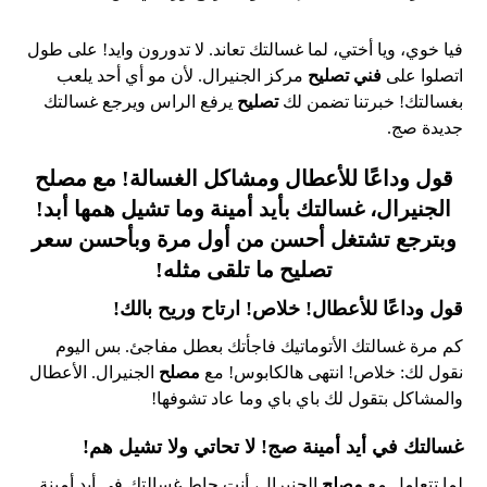
فيا خوي، ويا أختي، لما غسالتك تعاند. لا تدورون وايد! على طول
اتصلوا على
فني تصليح
مركز الجنيرال. لأن مو أي أحد يلعب
بغسالتك! خبرتنا تضمن لك
تصليح
يرفع الراس ويرجع غسالتك
جديدة صج.
قول وداعًا للأعطال ومشاكل الغسالة! مع
مصلح
الجنيرال، غسالتك بأيد أمينة وما تشيل همها أبد!
وبترجع تشتغل أحسن من أول مرة وبأحسن سعر
تصليح
ما تلقى مثله!
قول وداعًا للأعطال! خلاص! ارتاح وريح بالك!
كم مرة غسالتك الأتوماتيك فاجأتك بعطل مفاجئ. بس اليوم
نقول لك: خلاص! انتهى هالكابوس! مع
مصلح
الجنيرال. الأعطال
والمشاكل بتقول لك باي باي وما عاد تشوفها!
غسالتك في أيد أمينة صج! لا تحاتي ولا تشيل هم!
لما تتعامل مع
مصلح
الجنيرال، أنت حاط غسالتك في أيد أمينة