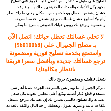
تصليح
على طول ما تتأخر. بس تتصل علينا، فريق
فني تصليح
مجهز بكل الأدوات والمعدات الحديثة بيوصلك بأسرع وقت
عشان يشخص العطل ويصلحه بنفس المكان. يعني ما راح تنطر
أيام ولا أسابيع عشان غسالتك ترجع تشتغل. خدمتنا سريعة
ومضمونة وترجع لك روتين حياتك الطبيعي بأسرع ما يمكن.
لا تخلي غسالتك تعطل حياتك! اتصل الآن
بـ
مصلح
الجنيرال على [96010068]
واستمتع بخدمة
تصليح
فورية ومضمونة
ترجع غسالتك جديدة وبأفضل سعر! فريقنا
بانتظار مكالمتك!
شغل نظيف ومضمون يريح بالك
بمركز الجنيرال، ما نهتم بس بالسرعة، الجودة عندنا أهم شي.
نستخدم قطع غيار أصلية ونتّبع أعلى معايير الجودة بكل شغل
الصيانة والـ
تصليح
. هالشي يضمن لك إن غسالتك بترجع تشتغل
بكفاءة عالية وعمرها يطول، ويعطيك راحة البال والثقة بالخدمة