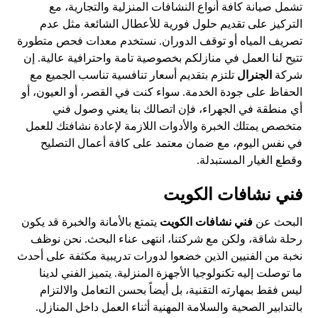
تشمل صيانة كافة أنواع النشافات المنزلية والتجارية، مع
التركيز على تقديم حلول فورية للأعطال الشائعة مثل عدم
تصريف المياه أو توقف الدوران. نستخدم معدات فحص متطورة
تتيح لنا العمل في منازلكم بخصوصية تامة واحترافية عالية. إن
شركة
الجنرال
تلتزم بتقديم أسعار تنافسية تناسب الجميع مع
الحفاظ على جودة الخدمة. سواء كنت في القصر، أو العيون، أو
أي منطقة في الجهراء، فإن اتصالك بنا يعني وصول فني
متخصص يمتلك الخبرة والأدوات اللازمة لإعادة نشافتك للعمل
في نفس اليوم، مع ضمان معتمد على كافة أعمال التصليح
وقطع الغيار المستبدلة.
فني نشافات الكويت
البحث عن
فني نشافات الكويت
يتمتع بالأمانة والخبرة قد يكون
رحلة شاقة، ولكن مع شركتنا، انتهى عناء البحث. نحن نوظف
نخبة من الفنيين الذين خضعوا لدورات تدريبية مكثفة على أحدث
ما توصلت إليه تكنولوجيا الأجهزة المنزلية. يتميز الفني لدينا
ليس فقط بمهارته التقنية، بل أيضاً بحسن التعامل والالتزام
بالتدابير الصحية والسلامة المهنية أثناء العمل داخل المنازل.