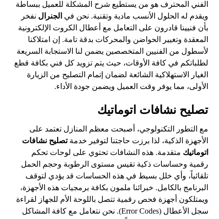
الفني المحترف هو من يستطيع شرح المشكلة للعميل ببساطة
ويقدم له الحلول الأنسب مادية وتقنية. نحن في
الجنرال
نفخر
بأن فنيينا قادرون على التعامل مع أعطال الكروت الإلكترونية
المعقدة وتغيير الحواضن والمحركات بدقة تامة. إن امتلاكنا
لأسطول من الفنيين المتخصصين يضمن لنا الاستجابة السريعة
لطلباتكم في كافة الأوقات، حيث يتم تزويد كل فني بكافة قطع
الغيار الاستهلاكية الشائعة لضمان إتمام التصليح من الزيارة
الأولى، مما يوفر وقت العميل ويضمن جودة الأداء.
تصليح نشافات اتوماتيك
مع التطور التكنولوجي، أصبحت معظم المنازل تعتمد على
الأجهزة الذكية، لذا برزت حاجتنا لتوفير خدمة
تصليح نشافات
اتوماتيك
متقدمة. هذه النشافات تحتوي على لوحات تحكم
رقمية وحساسات ذكية تقيس مستوى الرطوبة وحجم الحمل
تلقائياً، وأي خلل بسيط في هذه الحساسات قد يؤدي لتوقف
البرنامج بالكامل. خبرائنا ملمون بكافة برمجيات هذه الأجهزة،
ويمتلكون أجهزة فحص رقمية تتصل باللوحة الأم للجهاز لقراءة
سجل الأعطال (Error Codes). نحن نتعامل مع كافة المشاكل