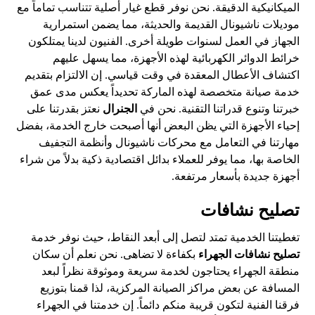
الميكانيكية الدقيقة. نحن نوفر قطع غيار أصلية تتناسب تماماً مع
موديلات ناشيونال القديمة والحديثة، مما يضمن استمرارية
الجهاز في العمل لسنوات طويلة أخرى. الفنيون لدينا يمتلكون
خرائط الدوائر الكهربائية لهذه الأجهزة، مما يسهل عليهم
اكتشاف الأعطال المعقدة في وقت قياسي. إن الالتزام بتقديم
خدمة صيانة متخصصة لهذه الماركة تحديداً يعكس مدى عمق
خبرتنا وتنوع قدراتنا التقنية. نحن في
الجنرال
نعتز بقدرتنا على
إحياء الأجهزة التي يظن البعض أنها أصبحت خارج الخدمة، بفضل
مهارتنا في التعامل مع محركات ناشيونال وأنظمة التجفيف
الخاصة بها، مما يوفر للعملاء بدائل اقتصادية ذكية بدلاً من شراء
أجهزة جديدة بأسعار مرتفعة.
تصليح نشافات
تغطيتنا الخدمية تمتد لتصل إلى أبعد النقاط، حيث نوفر خدمة
تصليح نشافات الجهراء
بكفاءة لا تضاهى. نحن نعلم أن سكان
منطقة الجهراء يحتاجون لخدمة سريعة وموثوقة نظراً لبعد
المسافة عن بعض مراكز الصيانة المركزية، لذا قمنا بتوزيع
فرقنا الفنية لتكون قريبة منكم دائماً. إن خدمتنا في الجهراء