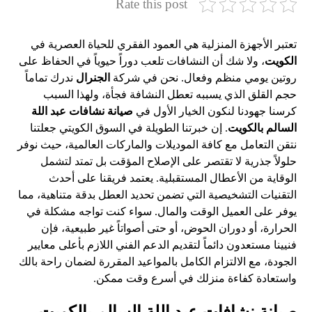
Rate this post
تعتبر الأجهزة المنزلية هي العمود الفقري للحياة العصرية في
الكويت
، ولا شك أن النشافات تلعب دوراً حيوياً في الحفاظ على
روتين يومي منظم وفعال. نحن في شركة
الجنرال
ندرك تماماً
حجم القلق الذي يسببه تعطل النشافة فجأة، ولهذا السبب
كرسنا جهودنا لنكون الخيار الأول في
صيانة نشافات عبد اللة
السالم بالكويت
. إن خبرتنا الطويلة في السوق الكويتي جعلتنا
نتقن التعامل مع كافة الموديلات والماركات العالمية، حيث نوفر
حلولاً جذرية لا تقتصر على الإصلاح المؤقت بل تمتد لتشمل
الوقاية من الأعطال المستقبلية. يعتمد فريقنا على أحدث
التقنيات التشخيصية التي تضمن تحديد العطل بدقة متناهية، مما
يوفر على العميل الوقت والمال. سواء كنت تواجه مشكلة في
الحرارة، أو دوران الحوض، أو حتى أصواتاً غير طبيعية، فإن
فنيينا مستعدون دائماً لتقديم الدعم الفني اللازم بأعلى معايير
الجودة، مع الالتزام الكامل بالمواعيد المقررة لضمان راحة بالك
واستعادة كفاءة منزلك في أسرع وقت ممكن.
صيانة نشافات عبد اللة السالم بالكويت