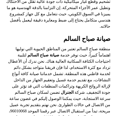
تشحيم وقطع غيار ميكانيكية ذات جودة عالية تقلل من الاحتكاك
وتطيل عمر الأجزاء المتحركة. إن التزامنا بالدقة الهندسية هو ما
يميزنا في السوق الكويتي، حيث نتعامل مع كل جهاز كمشروع
هندسي متكامل يحتاج إلى ضبط ومعايرة دقيقة ليعمل بأفضل
حالاته.
صيانة صباح السالم
منطقة صباح السالم تعتبر من المناطق الحيوية التي نوليها
اهتماماً كبيراً، حيث نوفر خدمة
صيانة صباح السالم
لتلبية
احتياجات الكثافة السكانية العالية هناك. نحن ندرك أن الأعطال
تزداد مع كثرة الاستخدام، لذا فإن فريقنا متواجد بشكل دائم
لخدمة قاطني هذه المنطقة. تشمل خدماتنا صيانة كافة أنواع
النشافات، مع تقديم خدمة غسيل وتعقيم الجهاز من الداخل
لإزالة الروائح الكريهة وتراكمات المنظفات التي قد تؤثر على
جودة التجفيف. شركة
الجنرال
تضمن لسكان صباح السالم
سرعة الاستجابة، حيث يمكننا الوصول إليكم في غضون ساعة
من الاتصال في حالات الطوارئ. نحن نهتم بتقديم تجربة عميل
مريحة، تبدأ من استقبال الاتصال عبر رقمنا الموحد 96010068،