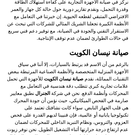
نركز في صيانة الأجهزة التجارية على كفاءة استهلاك الطاقة
وقدرة التحمل، ونقدم تقارير دورية حول حالة كل جهاز والعمر
الافتراضي المتبقي لقطعه الحيوية. إن خبرتنا في التعامل مع
الأنظمة الكبيرة تجعلنا الشريك المثالي للشركات التي تبحث عن
الاستقرار التقني والجودة في الصيانة، مع توفير دعم فني سريع
في حالات الطوارئ لضمان عدم توقف الإنتاجية.
صيانة نيسان الكويت
بالرغم من أن الاسم قد يرتبط بالسيارات، إلا أننا في سياق
الأجهزة المنزلية المتخصصة والأنظمة الصناعية المرتبطة ببعض
التقنيات المماثلة، نقدم
صيانة نيسان الكويت
للأجهزة التي تحمل
علامات تجارية كبرى تتطلب دقة هندسية في التعامل مع
المحركات وأنظمة الدفع. نحن في شركة
الجنرال
نطبق معايير
صارمة في الفحص الميكانيكي، حيث نؤمن أن جودة المحرك
هي قلب الجهاز النابض. سواء كانت نشافتك تعتمد على
تكنولوجيا يابانية أو عالمية، فإن فنيينا لديهم القدرة على فحص
العزوم، والتروس، ونظام التبريد الداخلي للمحركات لضمان
عدم ارتفاع درجة حرارتها أثناء التشغيل الطويل. نحن نوفر زيوت