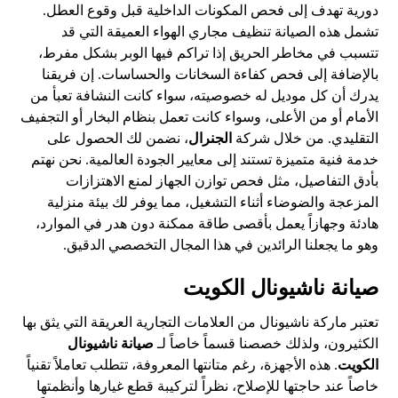
دورية تهدف إلى فحص المكونات الداخلية قبل وقوع العطل.
تشمل هذه الصيانة تنظيف مجاري الهواء العميقة التي قد
تتسبب في مخاطر الحريق إذا تراكم فيها الوبر بشكل مفرط،
بالإضافة إلى فحص كفاءة السخانات والحساسات. إن فريقنا
يدرك أن كل موديل له خصوصيته، سواء كانت النشافة تعبأ من
الأمام أو من الأعلى، وسواء كانت تعمل بنظام البخار أو التجفيف
التقليدي. من خلال شركة
الجنرال
، نضمن لك الحصول على
خدمة فنية متميزة تستند إلى معايير الجودة العالمية. نحن نهتم
بأدق التفاصيل، مثل فحص توازن الجهاز لمنع الاهتزازات
المزعجة والضوضاء أثناء التشغيل، مما يوفر لك بيئة منزلية
هادئة وجهازاً يعمل بأقصى طاقة ممكنة دون هدر في الموارد،
وهو ما يجعلنا الرائدين في هذا المجال التخصصي الدقيق.
صيانة ناشيونال الكويت
تعتبر ماركة ناشيونال من العلامات التجارية العريقة التي يثق بها
الكثيرون، ولذلك خصصنا قسماً خاصاً لـ
صيانة ناشيونال
الكويت
. هذه الأجهزة، رغم متانتها المعروفة، تتطلب تعاملاً تقنياً
خاصاً عند حاجتها للإصلاح، نظراً لتركيبة قطع غيارها وأنظمتها