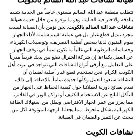
تتطلب منطقة عبد الله السالم مستوى خاصاً من الخدمة يتسم
بالدقة والاحترافية العالية، وهو ما نوفره من خلال خدمة
صيانة
نشافات عبد اللة السالم بالكويت
. نحن نؤمن بأن الصيانة ليست
مجرد تبديل قطع غيار، بل هي عملية تقييم شاملة لأداء الجهاز.
يقوم الفنيون لدينا بفحص أنظمة التصريف، وتوصيلات الكهرباء،
وحساسات الرطوبة التي غالباً ما تكون سبباً في توقف الجهاز
عن العمل بكفاءة. إن شركة
الجنرال
تضع بين يديك فريقاً مدرباً
على التعامل مع أرقى أنواع النشافات التي تتواجد في بيوت أهل
الكويت الكرام. نحن نستخدم قطع غيار أصلية لضمان أن
النشافة ستعود للعمل وكأنها جديدة تماماً. بالإضافة إلى ذلك،
نقدم نصائح دورية لعملائنا حول كيفية الحفاظ على الجهاز من
التآكل الناتج عن الاستخدام الكثيف أو تراكم الوبر في الفلاتر،
مما يعزز من عمر الجهاز الافتراضي ويقلل من استهلاك الطاقة
الكهربائية بشكل ملحوظ، مما يجعلنا الوجهة الموثوقة لكل من
يبحث عن التميز والضمان في الصيانة.
نشافات الكويت