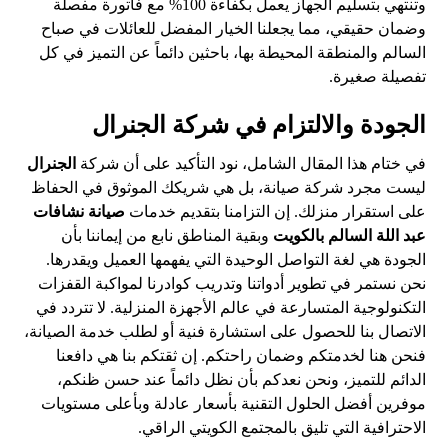
وتنتهي بتسليم الجهاز يعمل بكفاءة 100% مع فاتورة مفصلة
وضمان حقيقي، مما يجعلنا الخيار المفضل للعائلات في صباح
السالم والمنطقة المحيطة بها، باحثين دائماً عن التميز في كل
تفصيلة صغيرة.
الجودة والالتزام في شركة الجنرال
في ختام هذا المقال الشامل، نود التأكيد على أن شركة
الجنرال
ليست مجرد شركة صيانة، بل هي شريكك الموثوق في الحفاظ
على استقرار منزلك. إن التزامنا بتقديم خدمات
صيانة نشافات
عبد اللة السالم بالكويت
وبقية المناطق نابع من إيماننا بأن
الجودة هي لغة التواصل الوحيدة التي يفهمها العميل ويقدرها.
نحن نستمر في تطوير أدواتنا وتدريب كوادرنا لمواكبة القفزات
التكنولوجية المتسارعة في عالم الأجهزة المنزلية. لا تتردد في
الاتصال بنا للحصول على استشارة فنية أو لطلب خدمة الصيانة،
فنحن هنا لخدمتكم وضمان راحتكم. إن ثقتكم بنا هي دافعنا
الدائم للتميز، ونحن نعدكم بأن نظل دائماً عند حسن ظنكم،
موفرين أفضل الحلول التقنية بأسعار عادلة وبأعلى مستويات
الاحترافية التي تليق بالمجتمع الكويتي الراقي.