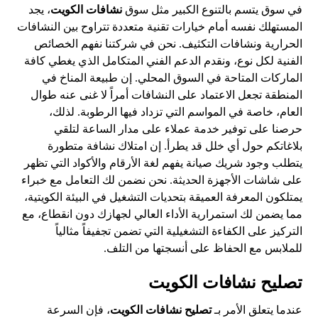
في سوق يتسم بالتنوع الكبير مثل سوق
نشافات الكويت
، يجد
المستهلك نفسه أمام خيارات تقنية متعددة تتراوح بين النشافات
الحرارية ونشافات التكثيف. نحن في شركتنا نفهم الخصائص
الفنية لكل نوع، ونقدم الدعم الفني المتكامل الذي يغطي كافة
الماركات المتاحة في السوق المحلي. إن طبيعة المناخ في
المنطقة تجعل الاعتماد على النشافات أمراً لا غنى عنه طوال
العام، خاصة في المواسم التي تزداد فيها الرطوبة. لذلك،
حرصنا على توفير خدمة عملاء على مدار الساعة لتلقي
بلاغاتكم حول أي خلل قد يطرأ. إن امتلاك نشافة متطورة
يتطلب وجود شريك صيانة يفهم لغة الأرقام والأكواد التي تظهر
على شاشات الأجهزة الحديثة. نحن نضمن لك التعامل مع خبراء
يمتلكون المعرفة العميقة بتحديات التشغيل في البيئة الكويتية،
مما يضمن لك استمرارية الأداء العالي لجهازك دون انقطاع، مع
التركيز على الكفاءة التشغيلية التي تضمن تجفيفاً مثالياً
للملابس مع الحفاظ على أنسجتها من التلف.
تصليح نشافات الكويت
عندما يتعلق الأمر بـ
تصليح نشافات الكويت
، فإن السرعة