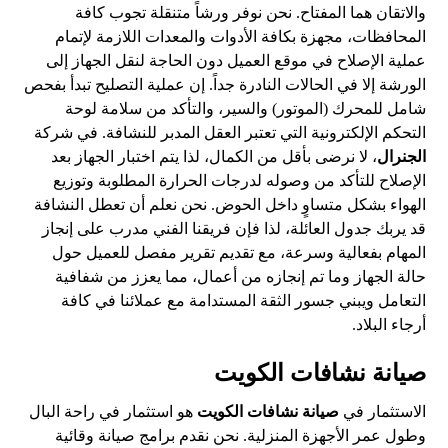
والاتقان هما المفتاح. نحن نوفر ورشاً متنقلة تجوب كافة
المحافظات، مجهزة بكافة الأدوات والمعدات اللازمة لإتمام
عملية الإصلاح في موقع العميل دون الحاجة لنقل الجهاز إلى
الورشة إلا في الحالات النادرة جداً. إن عملية التصليح تبدأ بفحص
شامل للمحرك (الموتور) والسير، والتأكد من سلامة لوحة
التحكم الإلكترونية التي تعتبر العقل المدبر للنشافة. في شركة
الجنرال
، لا نرضى بأقل من الكمال، لذا يتم اختبار الجهاز بعد
الإصلاح للتأكد من وصوله لدرجات الحرارة المطلوبة وتوزيع
الهواء بشكل متساوٍ داخل الحوض. نحن نعلم أن تعطل النشافة
قد يربك جدول العائلة، لذا فإن فريقنا الفني مدرب على إنجاز
المهام بفعالية وسرعة، مع تقديم تقرير مفصل للعميل حول
حالة الجهاز وما تم إنجازه من أعمال، مما يعزز من شفافية
التعامل ويبني جسور الثقة المستدامة مع عملائنا في كافة
أرجاء البلاد.
صيانة نشافات الكويت
الاستثمار في
صيانة نشافات الكويت
هو استثمار في راحة البال
وطول عمر الأجهزة المنزلية. نحن نقدم برامج صيانة وقائية