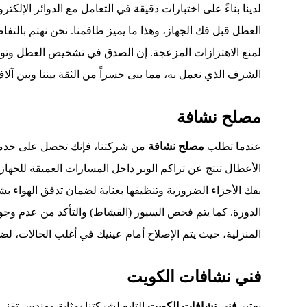
لدينا بناءً على اختبارات دقيقة في التعامل مع الدوائر الإ
العطل قبل فك الجهاز، وهذا ما يميز طاقمنا. نحن نهتم بالتفا
لمنع الاهتزازات المزعجة. إن الصدق في تشخيص العطل وتوضي
الشرف الذي نعمل به، مما بنى جسراً من الثقة بيننا وبين آل
مصلح نشافة
عندما تطلب
مصلح نشافة
من شركتنا، فإنك تحصل على خدمة 
الأعطال تنتج عن تراكم الوبر داخل المسارات العميقة للجهاز،
بفك الأجزاء الضرورية وتنظيفها بعناية لضمان تدفق الهواء
الدورة. كما يتم فحص السيور (القشاط) والتأكد من عدم وجود
المنزلية، حيث يتم الإصلاح أمام عينيك في أغلب الحالات، لض
فني نشافات الكويت
يعتبر
فني نشافات الكويت
التابع لشركتنا بمثابة مهندس تقن