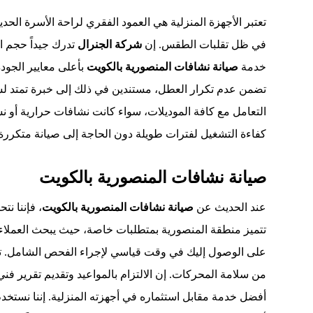
تعتبر الأجهزة المنزلية هي العمود الفقري لراحة الأسرة الحدي
في ظل تقلبات الطقس. إن
شركة الجنرال
تدرك جيداً حجم ال
خدمة
صيانة نشافات المنصورية بالكويت
بأعلى معايير الجودة 
تضمن عدم تكرار العطل، مستندين في ذلك إلى خبرة تمتد لس
التعامل مع كافة الموديلات، سواء كانت نشافات حرارية أو ن
كفاءة التشغيل لفترات طويلة دون الحاجة إلى صيانة متكررة
صيانة نشافات المنصورية بالكويت
عند الحديث عن
صيانة نشافات المنصورية بالكويت
، فإننا نت
تتميز منطقة المنصورية بمتطلبات خاصة، حيث يبحث العملاء دا
على الوصول إليك في وقت قياسي لإجراء الفحص الشامل. تش
من سلامة المحركات. إن الالتزام بالمواعيد وتقديم تقرير فن
أفضل خدمة مقابل استثماره في أجهزته المنزلية. إننا نستخ