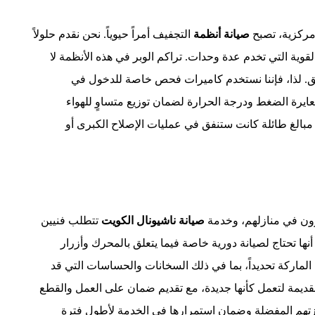
مركزية، تصبح
صيانة أنظمة
التجفيف أمراً حيوياً. نحن نقدم حلولاً
ة التي تخدم عدة وحدات. تراكم الوبر في هذه الأنظمة لا
ائق. لذا، فإننا نستخدم كاميرات فحص خاصة للدخول في
عايرة الضغط ودرجة الحرارة لضمان توزيع متساوٍ للهواء
ر مبالغ طائلة كانت ستنفق في عمليات الإصلاح الكبرى أو
يرون في منازلهم، وخدمة
صيانة ناشيونال الكويت
تتطلب فنيين
أنها تحتاج لصيانة دورية خاصة فيما يتعلق بالمحرك وأزرار
ه الماركة تحديداً، بما في ذلك السخانات والحساسات التي قد
القديمة لتعمل كأنها جديدة، مع تقديم ضمان على العمل والقطع
هزتهم المفضلة وضمان استمرارها في الخدمة لأطول فترة