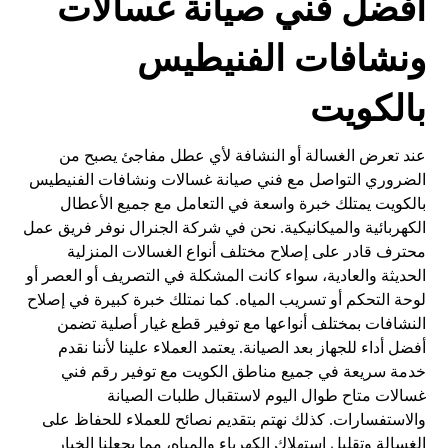
أفضل فني صيانة غسالات
ونشافات الفنيطيس
بالكويت
عند تعرض الغسالة أو النشافة لأي عطل مفاجئ يصبح من
الضروري التواصل مع فني صيانة غسالات ونشافات الفنيطيس
بالكويت يمتلك خبرة واسعة في التعامل مع جميع الأعطال
الكهربائية والميكانيكية. نحن في شركة الجنرال نوفر فريق عمل
محترف قادر على إصلاح مختلف أنواع الغسالات المنزلية
الحديثة والعادية، سواء كانت المشكلة في التصريف أو العصر أو
لوحة التحكم أو تسريب المياه. كما نمتلك خبرة كبيرة في إصلاح
النشافات بمختلف أنواعها مع توفير قطع غيار أصلية تضمن
أفضل أداء للجهاز بعد الصيانة. يعتمد العملاء علينا لأننا نقدم
خدمة سريعة في جميع مناطق الكويت مع توفير رقم فني
غسالات متاح طوال اليوم لاستقبال طلبات الصيانة
والاستفسارات. كذلك نهتم بتقديم نصائح للعملاء للحفاظ على
الغسالة وتقليل استهلاك الكهرباء والمياه، مما يجعلنا الخيار