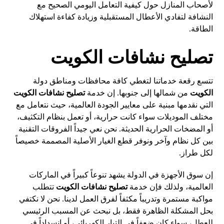
لأصحاب المنازل حول كيفية التعامل اليومي الصحيح مع
النشافة لتفادي الأعطال المستقبلية وزيادة كفاءة استهلاك
الطاقة.
تصليح نشافات الكويت
تتسع رقعة خدماتنا لتغطي كافة محافظات ومناطق دولة
الكويت
من شمالها إلى جنوبها. إن خدمة
تصليح نشافات الكويت
التي نقدمها مبنية على معايير الجودة العالمية، حيث نتعامل مع
مختلف الموديلات سواء كانت حرارية، أو تعمل بنظام التكثيف،
أو المضخات الحرارية الحديثة. نحن نعي جيداً الفروقات التقنية
بين كل نظام وآخر ونوفر قطع الغيار الأصلية المصممة خصيصاً
لكل طراز.
إن سوق الأجهزة في الدولة يشهد تنوعاً كبيراً في الماركات
العالمية، ولذلك فإن خدمة
تصليح نشافات الكويت
تتطلب
مواكبة مستمرة وتدريباً مكثفاً لفرق العمل لدينا. نحن لا نكتفي
بحل المشكلة الظاهرة فقط، بل نبحث عن المسبب الرئيسي
للعطل، سواء كان ضعفاً في التيار الكهربائي، أو انسداداً في