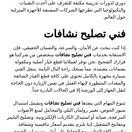
دوري لدورات تدريبية مكثفة للتعرف على أحدث التقنيات
والتكنولوجيا التي تطرحها الشركات المصنعة للأجهزة المنزلية
حول العالم.
فني تصليح نشافات
إذا كنت تبحث عن الأمان، والسرعة، والضمان الحقيقي، فإن
الاستعانة بخدمات
فني تصليح نشافات
متخصص من شركتنا هو
قرارك الصحيح. نحن نوفر لعملائنا قطع غيار أصلية ومكفولة
بضمانات معتمدة، مما يمنحك راحة البال التامة. يتنقل الفني
بسيارة مجهزة بالكامل تحتوي على كافة قطع الغيار الشائعة
والمعدات المتطورة لإنهاء العمل في نفس الزيارة دون الحاجة
لنقل الجهاز إلى الورشة إلا في الحالات النادرة جداً.
تتنوع المهام التي ينفذها
فني تصليح نشافات
وتشمل استبدال
سيور الحوض، تغيير رولمان البلي والمحامل لمنع الأصوات
المزعجة، صيانة أو استبدال الكارتات الإلكترونية، وتصليح التايمر
ومفاتيح التشغيل. إننا نلتزم بتقديم أسعار تنافسية وشفافة
تناسب كافة الفئات، مع الحفاظ على أعلى مستويات الجودة