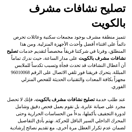
تصليح نشافات مشرف
بالكويت
تتميز منطقة مشرف بوجود مجمعات سكنية وعائلات تحرص
دائماً على اقتناء أفضل وأحدث الأجهزة المنزلية. ومن هذا
المنطلق، وفرنا في شركتنا فريقاً مخصصاً لتقديم خدمات
تصليح
نشافات مشرف بالكويت
على مدار الساعة، حيث ندرك تماماً
أن أعطال النشافات قد تحدث فجأة وتسبب تكدساً للملابس
المبللة. يتحرك فريقنا فور تلقي الاتصال على الرقم 96010068
مجهزاً بكافة المعدات والتقنيات الحديثة للفحص المنزلي
الفوري.
عند طلب خدمة
تصليح نشافات مشرف بالكويت
، فإنك لا تحصل
مجرد على صيانة عابرة، بل نقوم بعمل فحص دقيق وشامل
لدورة التجفيف بأكملها، بدءاً من الحساسات الحرارية وحتى
المحرك الداخلي السير الناقل للحركة. نهتم بأدق التفاصيل
لضمان عدم تكرار العطل مرة أخرى، مع تقديم نصائح إرشادية