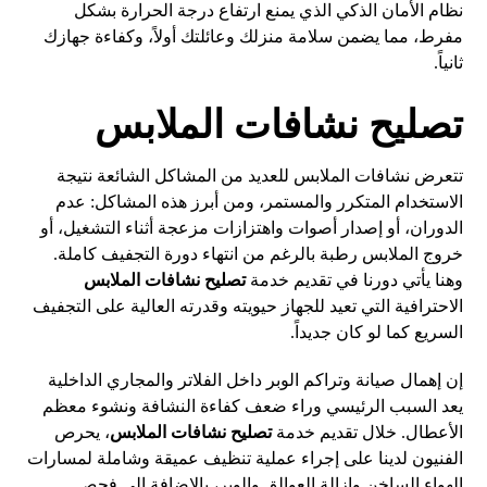
نظام الأمان الذكي الذي يمنع ارتفاع درجة الحرارة بشكل
مفرط، مما يضمن سلامة منزلك وعائلتك أولاً، وكفاءة جهازك
ثانياً.
تصليح نشافات الملابس
تتعرض نشافات الملابس للعديد من المشاكل الشائعة نتيجة
الاستخدام المتكرر والمستمر، ومن أبرز هذه المشاكل: عدم
الدوران، أو إصدار أصوات واهتزازات مزعجة أثناء التشغيل، أو
خروج الملابس رطبة بالرغم من انتهاء دورة التجفيف كاملة.
وهنا يأتي دورنا في تقديم خدمة
تصليح نشافات الملابس
الاحترافية التي تعيد للجهاز حيويته وقدرته العالية على التجفيف
السريع كما لو كان جديداً.
إن إهمال صيانة وتراكم الوبر داخل الفلاتر والمجاري الداخلية
يعد السبب الرئيسي وراء ضعف كفاءة النشافة ونشوء معظم
الأعطال. خلال تقديم خدمة
تصليح نشافات الملابس
، يحرص
الفنيون لدينا على إجراء عملية تنظيف عميقة وشاملة لمسارات
الهواء الساخن وإزالة العوالق والوبر، بالإضافة إلى فحص