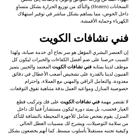
السخانات (Heaters) والتأكد من توزيع الحرارة بشكل متساوٍ
داخل الحوض، مما يساهم بشكل مباشر في توفير استهلاك
الكهرباء وحماية الأقمشة.
فني نشافات الكويت
إن العنصر البشري المؤهل هو سر نجاح أي خدمة صيانة، ولهذا
السبب حرصنا على ضم أفضل الكفاءات والخبرات ليكون كل
موظف لدينا بمثابة
فني نشافات الكويت
المعتمد والخبير. يتميز
الفنيون لدينا بالقدرة على تشخيص أصعب الأعطال في دقائق
معدودة، والتعامل الراقي والمهني مع العملاء، واحترام
خصوصية المنازل ومواعيد العمل بدقة متناهية تفوق التوقعات.
لا تقتصر مهمة
فني نشافات الكويت
على فك وتركيب قطع
الغيار فحسب، بل يمتد دورة ليكون مستشاراً فنياً لك داخل
المنزل. يقوم بفحص شامل للأجهزة المحيطة بالنشافة للتأكد
من سلامة التوصيلات، ويشرح لك مسببات العطل الحالي
وكيفية تجنبه مستقبلاً بأسلوب مبسط. كما أنهم يخضعون بشكل