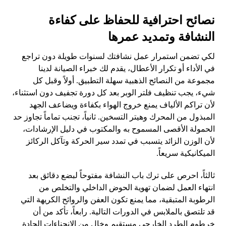
نصائح احترافية للحفاظ على كفاءة
النشافة وتمديد عمرها
لكي تضمن استمرار عمل نشافتك لسنوات طويلة دون تراجع
في الأداء أو تكرار الأعطال، يقدم لك خبراء الصيانة لدينا
مجموعة من النصائح الذهبية سهلة التطبيق. أولاً وقبل كل
شيء، يجب تنظيف فلتر الوبر بعد كل دورة تجفيف دون استثناء،
لأن تراكم الألياف يمنع خروج الهواء بكفاءة ويضاعف الجهد
المبذول من المحرك وهيتر التسخين. ثانياً، تجنب تماماً تجاوز حد
الحمولة الأقصى المسموح به والمكتوب في دليل الإرشادات،
لأن الوزن الزائد يتسبب في تمدد سير الحركة وتآكل الركائز
الميكانيكية سريعاً.
ثالثاً، احرص على ترك باب النشافة مفتوحاً لبضع دقائق بعد
انتهاء العمل لضمان تهوية الحوض الداخلي والتخلص من
الرطوبة المتبقية، مما يمنع تكون العفن والروائح الكريهة التي
قد تلتصق بالملابس في الدورات التالية. رابعاً، تأكد من أن
خرطوم الطرد الخارجي مستقيم وخالٍ من الانحناءات الحادة