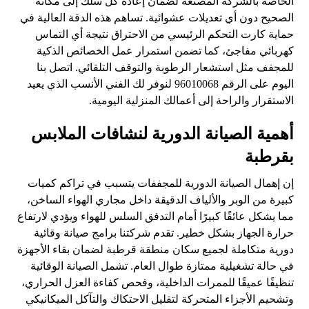
الخاصة بالشركة المصنعة لضمان إعادة كل سلك إلى مكانه
الصحيح دون أي تعديلات عشوائية. تساهم هذه الدقة العالية في
حماية كارت التحكم الرئيسي من الاحتراق نتيجة أي التماس
كهربائي مفاجئ، كما تضمن استمرار عمل الخصائص الذكية
للمجفف مثل استشعار الرطوبة والتوقف التلقائي. اتصل بنا
اليوم على الرقم 96010068 لنوفر لك الفني الأنسب الذي يعيد
الاستقرار والراحة إلى أعمالك المنزلية اليومية.
أهمية الصيانة الدورية لنشافات الملابس
بقرطبة
إن إهمال الصيانة الدورية للمجففات يتسبب في تراكم كميات
كبيرة من الوبر والألياف الدقيقة داخل مجاري الهواء الساخن،
مما يشكل عائقًا كبيرًا أمام التدفق السلس للهواء ويؤدي لارتفاع
حرارة الجهاز بشكل خطير. تقدم شركتنا برامج صيانة وقائية
دورية متكاملة لجميع سكان منطقة قرطبة لضمان بقاء الأجهزة
في حالة تشغيلية ممتازة طوال العام. تشمل الصيانة الوقائية
تنظيفًا عميقًا للممرات الداخلية، وفحص كفاءة العزل الحراري،
وتشحيم الأجزاء المتحركة لتقليل الاحتكاك والتآكل الميكانيكي