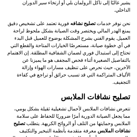
يشير غالبًا إلى تآكل الرولمان بلي أو ارتخاء سير الدوران
الداخلي.
نحن نوفر خدمات
تصليح نشافه
فورية تعتمد على تشخيص دقيق
يمنع الهدر المالي ويختصر وقت الصيانة بشكل ملحوظ لراحة
العميل. يقوم الفني بشرح المشكلة بوضوح للعميل قبل البدء
في أي خطوة صيانة، مستعرضًا الخيارات المتاحة والقطع التي
تحتاج إلى استبدال فوري لضمان الشفافية المطلقة. إن الاهتمام
بالتفاصيل الصغيرة أثناء فحص المجفف هو ما يميزنا عن
الآخرين، حيث نحرص على تنظيف مسارات الهواء وإزالة
الألياف المتراكمة التي قد تسبب حرائق أو تراجع في كفاءة
التجفيف.
تصليح نشافات الملابس
تتعرض نشافات الملابس لأحمال تشغيلية ثقيلة بشكل يومي،
مما يجعل الصيانة الدورية أمرًا ضروريًا للحفاظ على سلامة
الملابس وحمايتها من التلف أو الروائح الكريهة. يتطلب
تصليح
نشافات الملابس
معرفة متقدمة بأنظمة التبخير والتكثيف