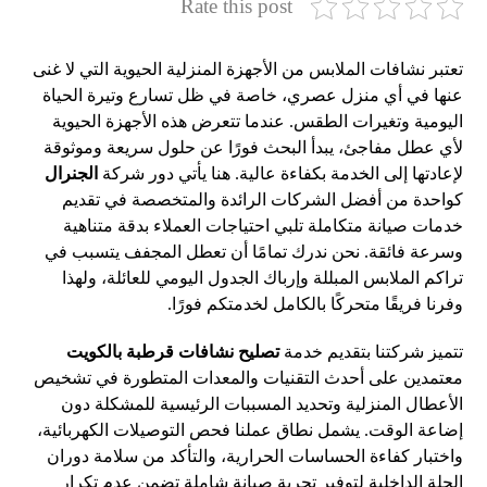
Rate this post
تعتبر نشافات الملابس من الأجهزة المنزلية الحيوية التي لا غنى
عنها في أي منزل عصري، خاصة في ظل تسارع وتيرة الحياة
اليومية وتغيرات الطقس. عندما تتعرض هذه الأجهزة الحيوية
لأي عطل مفاجئ، يبدأ البحث فورًا عن حلول سريعة وموثوقة
لإعادتها إلى الخدمة بكفاءة عالية. هنا يأتي دور شركة
الجنرال
كواحدة من أفضل الشركات الرائدة والمتخصصة في تقديم
خدمات صيانة متكاملة تلبي احتياجات العملاء بدقة متناهية
وسرعة فائقة. نحن ندرك تمامًا أن تعطل المجفف يتسبب في
تراكم الملابس المبللة وإرباك الجدول اليومي للعائلة، ولهذا
وفرنا فريقًا متحركًا بالكامل لخدمتكم فورًا.
تتميز شركتنا بتقديم خدمة
تصليح نشافات قرطبة بالكويت
معتمدين على أحدث التقنيات والمعدات المتطورة في تشخيص
الأعطال المنزلية وتحديد المسببات الرئيسية للمشكلة دون
إضاعة الوقت. يشمل نطاق عملنا فحص التوصيلات الكهربائية،
واختبار كفاءة الحساسات الحرارية، والتأكد من سلامة دوران
الحلة الداخلية لتوفير تجربة صيانة شاملة تضمن عدم تكرار