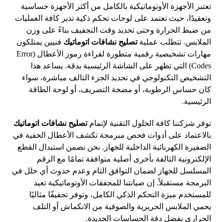
تعتبر الأجهزة الأوتوماتيكية بالكامل من أكثر الأجهزة حساسية
وتعقيدًا، حيث تعتمد على لوحات تحكم ذكية تدير كافة العمليات
من ضبط الحرارة وحتى تحديد وقت التجفيف بناءً على وزن
الملابس. تتطلب عملية
تصليح نشافات اتوماتيك
فنيين يمتلكون
مهارات تشخيصية رقمية متطورة لقراءة رموز الأعطال (Error
Codes) التي تظهر على الشاشة الرئيسية بدقة. يساعد هذا
التشخيص التكنولوجي في تحديد الجزء التالف مباشرة، سواء
كان حساس الرطوبة، أو مضخة التصريف، أو لوحة الطاقة
الرئيسية.
توفر شركتنا كافة الحلول التقنية لإتمام
تصليح نشافات اتوماتيك
بالاعتماد على أدوات فحص مبرمجة تكشف الأعطال الخفية في
الضفيرة الكهربائية الداخلية للجهاز. نحن نضمن استبدال القطع
الإلكترونية التالفة بأخرى أصلية متوافقة تمامًا مع الرقم
المسلسل للجهاز لضمان التوافق التام وعدم حدوث أي خلل في
البرمجة مستقبلاً. إن صيانتنا للمجففات الأوتوماتيكية تعيد
للمستخدم ميزة التحكم الذكي الكامل، وتوفر تجفيفًا مثاليًا
يحمي الملابس الحريرية والصوفية من الانكماش أو التلف
الحراري بفضل دقة الحساسات الجديدة.