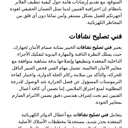
المتوقع، مع تقديم إرشادات هامة حول كيفية تنظيف الفلاتر
بانتظام. إن احترافية الفنيين لدينا تمثل الضمان الحقيقي لعودة
أجهزتكم للعمل بشكل مستقر وآمن تمامًا دون أي قلق من
المخاطر الكهربائية.
فني تصليح نشافات
يعتبر
فني تصليح نشافات
الخبير بمثابة صمام الأمان لجهازك،
حيث يمتلك النظرة الثاقبة والمهارة اليدوية لتفكيك الأجزاء
الداخلية المعقدة وتنظيفها وإصلاحها بدقة متناهية متوافقة مع
معايير الأمان العالمية. تشمل مهام الفني فحص السير الناقل
للحركة، والتأكد من سلامة ركائز الحلة الدوارة، واختبار كفاءة
الترموستات المسؤول عن فصل الحرارة عند الوصول للدرجة
المطلوبة لمنع احتراق الملابس. إننا نضمن أن كافة أعمال
الفنيين تتم تحت إشراف هندسي دقيق يضمن الالتزام الصارم
بمعايير الجودة.
يتعامل
فني تصليح نشافات
مع أعطال الدوائر الكهربائية
المعقدة بحذر شديد، مستخدمًا مخططات الأسلاك الأصلية