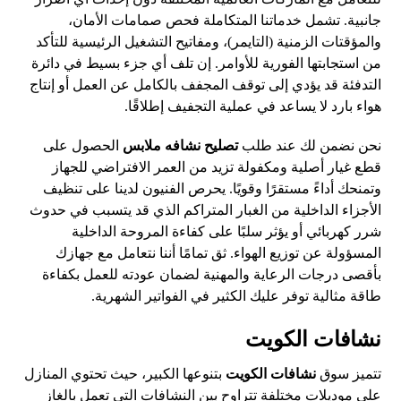
جانبية. تشمل خدماتنا المتكاملة فحص صمامات الأمان،
والمؤقتات الزمنية (التايمر)، ومفاتيح التشغيل الرئيسية للتأكد
من استجابتها الفورية للأوامر. إن تلف أي جزء بسيط في دائرة
التدفئة قد يؤدي إلى توقف المجفف بالكامل عن العمل أو إنتاج
هواء بارد لا يساعد في عملية التجفيف إطلاقًا.
نحن نضمن لك عند طلب
تصليح نشافه ملابس
الحصول على
قطع غيار أصلية ومكفولة تزيد من العمر الافتراضي للجهاز
وتمنحك أداءً مستقرًا وقويًا. يحرص الفنيون لدينا على تنظيف
الأجزاء الداخلية من الغبار المتراكم الذي قد يتسبب في حدوث
شرر كهربائي أو يؤثر سلبًا على كفاءة المروحة الداخلية
المسؤولة عن توزيع الهواء. ثق تمامًا أننا نتعامل مع جهازك
بأقصى درجات الرعاية والمهنية لضمان عودته للعمل بكفاءة
طاقة مثالية توفر عليك الكثير في الفواتير الشهرية.
نشافات الكويت
تتميز سوق
نشافات الكويت
بتنوعها الكبير، حيث تحتوي المنازل
على موديلات مختلفة تتراوح بين النشافات التي تعمل بالغاز