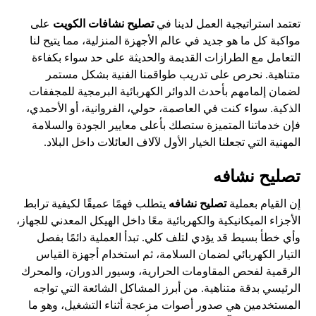
تعتمد استراتيجية العمل لدينا في
تصليح نشافات الكويت
على
مواكبة كل ما هو جديد في عالم الأجهزة المنزلية، مما يتيح لنا
التعامل مع الطرازات القديمة والحديثة على حد سواء بكفاءة
متناهية. نحرص على تدريب طواقمنا الفنية بشكل مستمر
لضمان إلمامهم بأحدث الدوائر الكهربائية البرمجية للمجففات
الذكية. سواء كنت في العاصمة، حولي، الفروانية، أو الأحمدي،
فإن خدماتنا المتميزة ستصلك بأعلى معايير الجودة والسلامة
المهنية التي تجعلنا الخيار الأول لآلاف العائلات داخل البلاد.
تصليح نشافه
إن القيام بعملية
تصليح نشافه
يتطلب فهمًا عميقًا لكيفية ترابط
الأجزاء الميكانيكية والكهربائية معًا داخل الهيكل المعدني للجهاز،
وأي خطأ بسيط قد يؤدي لتلف كلي. تبدأ العملية دائمًا بفصل
التيار الكهربائي لضمان السلامة، ثم استخدام أجهزة القياس
الرقمية لفحص المقاومات الحرارية، وسيور الدوران، والمحرك
الرئيسي بدقة متناهية. من أبرز المشاكل الشائعة التي تواجه
المستخدمين هي صدور أصوات مزعجة أثناء التشغيل، وهو ما