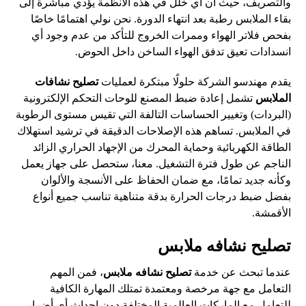
والتصريف، حيث أن أي خلل في هذه الأنظمة يؤدي مباشرة إلى
بقاء الملابس رطبة بعد انتهاء الدورة. نحن نولي اهتمامًا خاصًا
بفحص فلاتر الهواء وممرات الخروج للتأكد من عدم وجود أي
انسدادات تعيق تدفق الهواء الساخن داخل الحوض.
يقدم مهندسو الشركة حلولًا مبتكرة لعمليات
تصليح نشافات
الملابس
تشمل إعادة ضبط المصنع للوحات التحكم الإلكترونية
(البردات) وتغيير الحساسات التالفة التي تقيس مستوى الرطوبة
في الملابس. تساهم هذه الإصلاحات الدقيقة في ترشيد استهلاك
الطاقة الكهربائية وحماية المحرك من الإجهاد الحراري الزائد
الناجم عن طول فترة التشغيل. معنا، ستحصل على جهاز يعمل
وكأنه جديد تمامًا، مع ضمان الحفاظ على الأنسجة والألوان
بفضل ضبط درجات الحرارة بدقة متناهية تناسب جميع أنواع
الأقمشة.
تصليح نشافه ملابس
عندما تبحث عن خدمة
تصليح نشافه ملابس
، فمن المهم
التعامل مع جهة مرخصة ومعتمدة تمتلك المهارة الكافية
للتعامل مع الماركات العالمية المختلفة دون إحداث أي أضرار