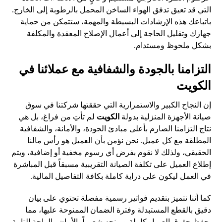
التي قد تعيق تدفق الهواء الساخن المحمل بالرطوبة إلى الخارج.
باتباعك هذه الإرشادات البسيطة والمهمة، ستتمكن من حماية
جهازك وتقليل الحاجة إلى أعمال الإصلاح المعقدة والمكلفة
بشكل ملحوظ ومستدام.
التزامنا بالجودة والشفافية مع عملائنا في
الكويت
إن النجاح الكبير والاستمرارية التي حققتها شركتنا في سوق
صيانة الأجهزة المنزلية بدولة
الكويت
لم تأتِ من فراغ، بل هي
نتاج التزامنا الصارم بأعلى مبادئ الجودة، والأمانة، والشفافية
المطلقة مع كل عميل. نحن نؤمن بأن العميل هو رأس مالنا
الحقيقي، ولذلك لا نقوم بفرض أي رسوم مخفية أو إضافية، ويتم
إطلاع العميل على تكلفة الصيانة التقريبية مسبقاً قبل المباشرة
في العمل ليكون على دراية كاملة بكافة التفاصيل المالية.
كما أننا نتميز بتقديم فواتير رسمية مفصلة تحتوي على بيان
دقيق بالقطع المستبدلة وفترة الضمان الممنوحة عليها، مما
يحفظ حقوق العميل كاملة ويمنحه شعوراً بالأمان والراحة التامة