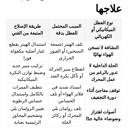
علاجها
نوع العطل
السبب المحتمل
طريقة الإصلاح
الميكانيكي أو
للعطل بدقة
المتبعة من الفني
الكهربائي
تلف الهيتر (شمعة
استبدال الهيتر بقطع
النشافة لا تسخن
التسخين) أو الفيوز
غيار أصلية مكفولة
الهواء نهائيًا
الحراري
فورا
الحلة الداخلية لا
تركيب سير جديد
انقطاع سير الحركة
تدور بالرغم من
وضبط توازن البكرة
أو تآكل بكرة الشد
عمل المحرك
الميكانيكية
انسداد شديد في
تنظيف الممرات
توقف مفاجئ أثناء
فلاتر الهواء أو تلف
بالكامل واستبدال
دورة التجفيف
الحساس
حساس الرطوبة
تلف رولمان بلي
تغيير الرولمان بلي
أصوات اهتزاز
المحرك أو ركائز
وتشحيم المحاور
وضوضاء عالية جدًا
الحلة
الرئيسية بعناية