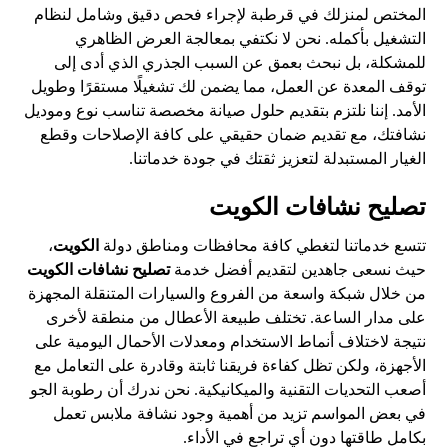
المختص لمنزلك في قرطبة لإجراء فحص دقيق وشامل لنظام
التشغيل بأكمله. نحن لا نكتفي بمعالجة العرض الظاهري
للمشكلة، بل نبحث بعمق عن السبب الجذري الذي أدى إلى
توقف المعدة عن العمل، مما يضمن لك تشغيلًا مستقرًا وطويل
الأمد. إننا نلتزم بتقديم حلول صيانة مخصصة تناسب نوع وموديل
نشافتك، مع تقديم ضمان حقيقي على كافة الإصلاحات وقطع
الغيار المستبدلة لتعزيز ثقتك في جودة خدماتنا.
تصليح نشافات الكويت
تتسع خدماتنا لتغطي كافة محافظات ومناطق دولة
الكويت
،
حيث نسعى جاهدين لتقديم أفضل خدمة
تصليح نشافات الكويت
من خلال شبكة واسعة من الفروع والسيارات المتنقلة المجهزة
على مدار الساعة. تختلف طبيعة الأعطال من منطقة لأخرى
نتيجة لاختلاف أنماط الاستخدام ومعدلات الأحمال اليومية على
الأجهزة، ولكن تظل كفاءة فريقنا ثابتة وقادرة على التعامل مع
أصعب التحديات التقنية والميكانيكية. نحن ندرك أن رطوبة الجو
في بعض المواسم تزيد من أهمية وجود نشافة ملابس تعمل
بكامل طاقتها دون أي تراجع في الأداء.