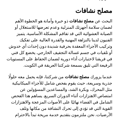
مصلح نشافات
البحث عن
مصلح نشافات
ذو خبرة وأمانة هو الخطوة الأهم
لضمان سلامة أجهزتك المنزلية وعدم تعرضها للاستغلال أو
الصيانة العشوائية التي قد تفاقم المشكلة الأساسية. يتميز
الفنيون لدينا بالنزاهة المهنية والقدرة العالية على تفكيك
وتركيب الأجزاء المعقدة بحرفية شديدة دون إحداث أي خدوش
أو تلفيات في جسم غسالة التجفيف الخارجي. يخضع كل فني
في فريقنا لاختبارات أداء دورية لضمان الحفاظ على المستويات
الرفيعة التي تليق بسمعة شركتنا العريقة في الكويت.
عندما يزورك
مصلح نشافات
من شركتنا، فإنه يحمل معه حلولًا
جذرية وسريعة، حيث يقوم بفحص شامل للأجزاء الميكانيكية
مثل المحرك، وبكرة الشد، والمساعدين المسؤولين عن
امتصاص الاهتزازات أثناء الدوران السريع. يساهم هذا الفحص
الشامل في القضاء نهائيًا على الأصوات المزعجة والاهتزازات
القوية التي قد تؤدي إلى تحرك النشافة من مكانها وتلف
الأرضيات. نحن ملتزمون بتقديم خدمة مريحة تبدأ بالاحترام