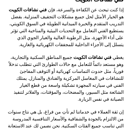
إذا كنت تبحث عن الكفاءة والسرعة، فإن
فني نشافات الكويت
هو الخيار الأمثل لحل جميع مشكلات التجفيف المنزلية. بفضل
التدريب المتقدم والخبرة الميدانية الطويلة في السوق الكويتي،
يستطيع الفني التعامل مع التحديات البيئية والمناخية التي تؤثر
على أداء الأجهزة، مثل الرطوبة العالية والغبار الجوي الذي
يتسلل إلى الأجزاء الداخلية للمجففات الكهربائية والغازية.
يغطي
فني نشافات الكويت
جميع المناطق السكنية والتجارية،
وهو مستعد دائماً للتعامل مع حالات الطوارئ التي تتطلب تدخلاً
فورياً، مثل حدوث التماسات كهربائية أو التوقف المفاجئ
للنشافات في المغاسل المركزية والفنادق والمنازل. يمتلك
الفني في سيارته المجهزة تشكيلة واسعة من قطع الغيار
الشائعة مثل السيور، والمضخات، والمؤقتات، والفلاتر لتنفيذ
الصيانة في نفس الزيارة.
إن ثقة العملاء في خدماتنا لم تأتِ من فراغ، بل هي نتاج سنوات
من الالتزام بالجودة والشفافية والأسعار التنافسية المدروسة
التي تناسب جميع الفئات السكنية. نحن نضمن لك عند الاستعانة