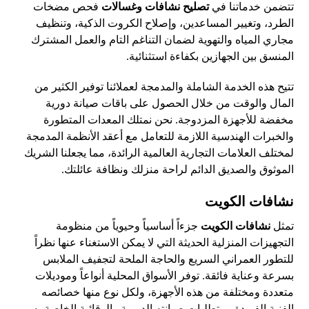
تتضمن خدماتنا في
تصليح نشافات وغسالات
فحص مضخات
الطرد، وتغيير المساعدين، وإصلاح الكروت الذكية، وتنظيف
مجاري المياه والتهوية لضمان التناغم التام والعمل المشترك
المنسق بين الجهازين بكفاءة استثنائية.
تتيح هذه الخدمة الشاملة والمدمجة لعملائنا توفير الكثير من
المال والوقت من خلال الحصول على باقات صيانة دورية
مخفضة للأجهزة المزدوجة. نحن نمتلك المعدات المتطورة
والخبرات الهندسية اللازمة للتعامل مع أعقد الأنظمة المدمجة
لمختلف العلامات التجارية العالمية الرائدة، مما يجعلنا الشريك
الموثوق والصديق الدائم لراحة منزلك ونظافة عائلتك.
نشافات الكويت
تمثل
نشافات الكويت
جزءاً أساسياً وحيوياً من منظومة
التجهيزات المنزلية الحديثة التي لا يمكن الاستغناء عنها نظراً
للتطور العمراني السريع والحاجة الملحة لتجفيف الملابس
بسرعة وعناية فائقة. توفر الأسواق المحلية أنواعاً وموديلات
متعددة ومختلفة من هذه الأجهزة، ولكل نوع منها خصائصه
الفنية الفريدة ومتطلبات صيانته الدورية والوقائية الخاصة به.