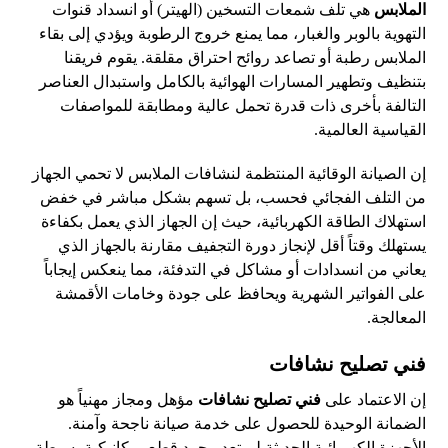
الملابس
هي تلف شمعات التسخين (الهيتر) أو انسداد قنوات
التهوية بالوبر والغبار، مما يمنع خروج الرطوبة ويؤدي إلى بقاء
الملابس رطبة أو تصاعد روائح احتراق مقلقة. يقوم فريقنا
بتنظيف وتطهير المسارات الهوائية بالكامل واستبدال العناصر
التالفة بأخرى ذات قدرة تحمل عالية ومطابقة للمواصفات
القياسية العالمية.
إن الصيانة الوقائية المنتظمة لنشافات الملابس لا تحمي الجهاز
من التلف الفجائي فحسب، بل تسهم بشكل مباشر في خفض
استهلاك الطاقة الكهربائية، حيث إن الجهاز الذي يعمل بكفاءة
يستهلك وقتاً أقل لإنجاز دورة التجفيف مقارنة بالجهاز الذي
يعاني من انسدادات أو مشاكل في التدفئة، مما ينعكس إيجاباً
على الفواتير الشهرية ويحافظ على جودة وخامات الأقمشة
المعالجة.
فني تصليح نشافات
إن الاعتماد على
فني تصليح نشافات
مؤهل ومجاز مهنياً هو
الضمانة الوحيدة للحصول على خدمة صيانة ناجحة وآمنة.
الأجهزة الكهربائية الحديثة لم تعد مجرد قطع ميكانيكية بسيطة،