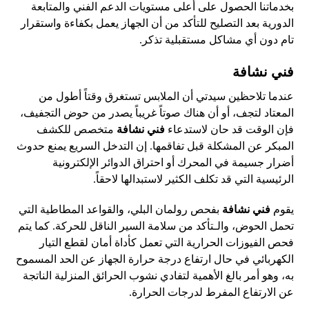
بخدماتنا الحصول على أعلى مستويات الدعم الفني والمتابعة
الدورية بعد التصليح للتأكد من أن الجهاز يعمل بكفاءة واستقرار
تام دون أي مشاكل مستقبلية تذكر.
فني نشافة
عندما تلاحظين سيدتي أن الملابس تستغرق وقتاً أطول من
المعتاد لتجف، أو أن هناك صوتاً غريباً يصدر من حوض التجفيف،
فإن الوقت قد حان لاستدعاء
فني نشافة
متخصص للكشف
المبكر عن المشكلة قبل تفاقمها. إن التدخل السريع يمنع حدوث
أضرار جسيمة في المحرك أو احتراق الدوائر الإلكترونية
الرئيسية التي قد تكلف الكثير لاستبدالها لاحقاً.
يقوم
فني نشافة
بفحص رولمان البلي، والقواعد المطاطية التي
تحمل الحوض، والـتأكد من سلامة السير الناقل للحركة. كما يتم
فحص الفيوزات الحرارية التي تعمل كأداة أمان لقطع التيار
الكهربائي في حال ارتفاع درجة حرارة الجهاز عن الحد المسموح
به، وهو أمر بالغ الأهمية لتفادي نشوب الحرائق المنزلية الناتجة
عن الارتفاع المفرط لدرجات الحرارة.