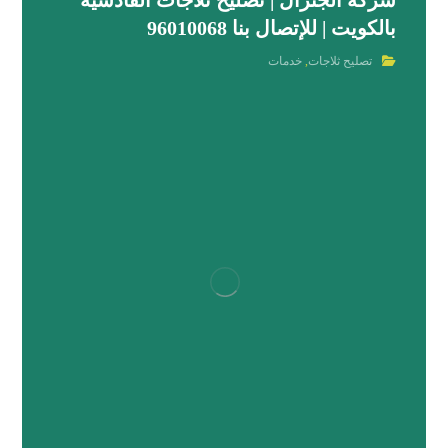
شركة الجنرال | تصليح ثلاجات القادسية
بالكويت | للإتصال بنا 96010068
تصليح ثلاجات
,
خدمات