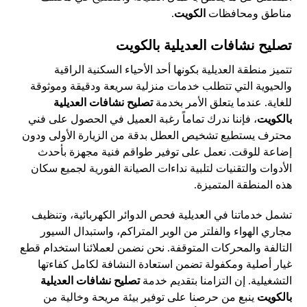
مناطق ومحافظات
الكويت
.
تصليح نشافات العديلية بالكويت
تتميز منطقة العديلية بكونها أحد الأحياء السكنية الراقية
والحيوية التي تتطلب خدمات منزلية سريعة ودقيقة وموثوقة
للغاية. عندما يتعلق الأمر بخدمة
تصليح نشافات العديلية
بالكويت
، فإننا ندرك تماماً رغبة العميل في الحصول على فني
محترف يستطيع تشخيص العطل بدقة من الزيارة الأولى ودون
إضاعة للوقت. نعمل على توفير طواقم فنية مجهزة بأحدث
الأدوات والتقنيات لتلبية نداءات الصيانة الفورية لجميع سكان
هذه المنطقة المتميزة.
تشمل خدماتنا في العديلية فحص الدوائر الكهربائية، وتنظيف
مجاري الهواء والفلتر من الوبر المتراكم، واستبدال السيور
التالفة والمحركات المتوقفة. نحن نضمن لعملائنا استخدام قطع
غيار أصلية ومكفولة تضمن استعادة النشافة لكامل كفاءتها
التشغيلية. إن التزامنا بتقديم خدمة
تصليح نشافات العديلية
بالكويت
ينبع من حرصنا على توفير بيئة مريحة وخالية من