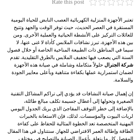
Rate this post
تعتبر الأجهزة المنزلية الكهربائية العصب النابض للحياة اليومية
المستقرة في العصر الحديث، حيث توفر الوقت والجهد وتتيح
للعائلات التركيز على الأنشطة الحياتية والعملية الأخرى. ومن
بين هذه الأجهزة، تبرز نشافات الملابس كأداة لا غنى عنها، لا
سيما في المناطق ذات الطبيعة المناخية الخاصة أو خلال فصول
السنة التي يصعب فيها تجفيف الملابس بالطرق التقليدية. تقدم
شركة الجنرال
حلولاً متكاملة وشاملة في صيانة هذه الأجهزة
لضمان استمرارية عملها بكفاءة متناهية وبأعلى معايير الجودة
والسلامة.
إن إهمال صيانة النشافات قد يؤدي إلى تراكم المشاكل التقنية
الصغيرة وتحولها إلى أعطال جسيمة تكلف مبالغ طائلة،
بالإضافة إلى خطر التوقف المفاجئ الذي يربك الجدول اليومي
لربات البيوت والمؤسسات. لذلك، فإن الاستعانة بالخبرات
المهنية المتخصصة تعد الخطوة المثالية للحفاظ على كفاءة
الطاقة وإطالة العمر الافتراضي للجهاز. سنتناول في هذا المقال
المفصل كل ما يتعلق بأعمال الصيانة والتصليح في مختلف