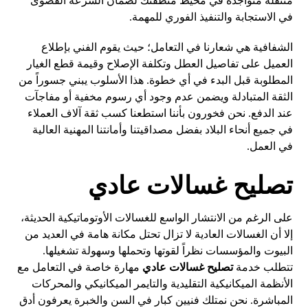
متنقلة متواجدة في محيط منطقتك لضمان السرعة القصوى
في الاستجابة والتنفيذ الفوري للمهمة.
الشفافية هي شعارنا في التعامل؛ حيث يقوم الفني بإطلاع
العميل على تفاصيل العطل وتكلفة الإصلاح وقيمة قطع الغيار
المطلوبة قبل البدء في أي خطوة. هذا الأسلوب يبني جسوراً من
الثقة المتبادلة ويضمن عدم وجود أي رسوم مخفية أو مفاجآت
عند الدفع. نحن فخورون بأننا استطعنا كسب ثقة آلاف العملاء
في جميع أنحاء البلاد بفضل مصداقيتنا وأمانتنا المهنية العالية
في العمل.
تصليح غسالات عادي
على الرغم من الانتشار الواسع للغسالات الأوتوماتيكية الحديثة،
إلا أن الغسالات العادية لا تزال تحتل مكانة هامة في العديد من
البيوت والمؤسسات نظراً لقوتها وتحملها وسهولة تشغيلها.
تتطلب خدمة
تصليح غسالات عادي
مهارة خاصة في التعامل مع
الأنظمة الميكانيكية التقليدية والتايمر الميكانيكي والمحركات
المباشرة. نحن نمتلك فنيين كبار في السن والخبرة يعرفون أدق