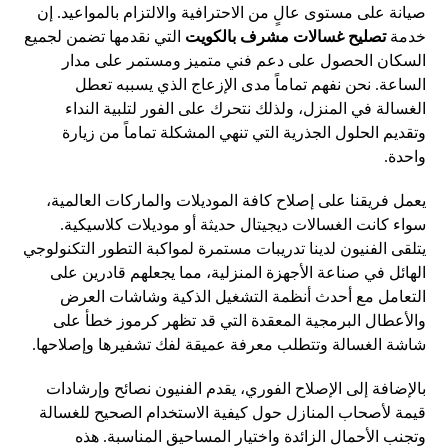
صيانة على مستوى عالٍ من الاحترافية والالتزام بالمواعيد. إن
خدمة
تصليح غسالات مشرف بالكويت
التي نقدمها تضمن لجميع
السكان الحصول على دعم فني متميز ومستمر على مدار
الساعة. نحن نفهم تماماً مدى الإزعاج الذي يسببه تعطل
الغسالة في المنزل، ولذلك نتحرك على الفور لتلبية النداء
وتقديم الحلول الجذرية التي تنهي المشكلة تماماً من زيارة
واحدة.
يعمل فريقنا على إصلاح كافة الموديلات والماركات العالمية،
سواء كانت الغسالات ديجيتال حديثة أو موديلات كلاسيكية.
يتلقى الفنيون لدينا تدريبات مستمرة لمواكبة التطور التكنولوجي
الهائل في صناعة الأجهزة المنزلية، مما يجعلهم قادرين على
التعامل مع أحدث أنظمة التشغيل الذكية وشاشات العرض
والأعطال البرمجية المعقدة التي قد تظهر كرموز خطأ على
شاشة الغسالة وتتطلب معرفة عميقة لفك تشفيرها وإصلاحها.
بالإضافة إلى الإصلاح الفوري، يقدم الفنيون نصائح وإرشادات
قيمة لأصحاب المنازل حول كيفية الاستخدام الصحيح للغسالة
وتجنب الأحمال الزائدة واختيار المساحيق المناسبة. هذه