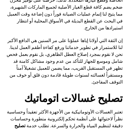
الخاصة وقطع غيارها المحددة. لذلك، حرصنا على توفير مخزن
ضخم يضم كافة قطع الغيار الأصلية لجميع الماركات الشهيرة،
مما يتيح لنا إتمام عمليات الصيانة فوراً دون إضاعة وقت العميل
في البحث عن القطع البديلة في الأسواق المحلية أو انتظار
استيرادها من الخارج.
إن الثقة التي أولانا إياها عملؤنا على مر السنين هي الدافع الأكبر
لنا للاستمرار في تطوير خدماتنا ورفع كفاءة أطقم العمل لدينا.
نحن لا نقوم بمجرد إصلاح العطل الظاهري، بل نقوم بعمل فحص
شامل وموسع للجهاز للتأكد من عدم وجود مشاكل كامنة قد
تظهر في المستقبل القريب، مما يضمن للعميل تشغيلاً آمناً
ومستقراً لغسالته لسنوات طويلة قادمة دون قلق أو خوف من
التوقف المفاجئ.
تصليح غسالات اتوماتيك
تعتبر الغسالات الأوتوماتيكية من الأجهزة الأكثر تعقيداً وحساسية
نظراً لاحتوائها على أنظمة تحكم إلكترونية متطورة وحساسات
دقيقة لتنظيم المياه والحرارة والسرعة. تطلب خدمة
تصليح