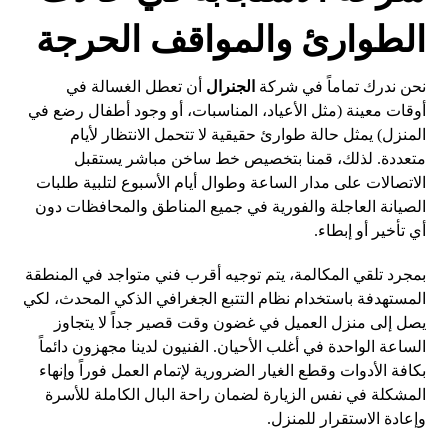
الطوارئ والمواقف الحرجة
نحن ندرك تماماً في شركة
الجنرال
أن تعطل الغسالة في
أوقات معينة (مثل الأعياد، المناسبات، أو وجود أطفال رضع في
المنزل) يمثل حالة طوارئ حقيقية لا تتحمل الانتظار لأيام
متعددة. لذلك، قمنا بتخصيص خط ساخن مباشر يستقبل
الاتصالات على مدار الساعة وطوال أيام الأسبوع لتلبية طلبات
الصيانة العاجلة والفورية في جميع المناطق والمحافظات دون
أي تأخير أو إبطاء.
بمجرد تلقي المكالمة، يتم توجيه أقرب فني متواجد في المنطقة
المستهدفة باستخدام نظام التتبع الجغرافي الذكي المحدث، لكي
يصل إلى منزل العميل في غضون وقت قصير جداً لا يتجاوز
الساعة الواحدة في أغلب الأحيان. الفنيون لدينا مجهزون دائماً
بكافة الأدوات وقطع الغيار الضرورية لإتمام العمل فوراً وإنهاء
المشكلة في نفس الزيارة لضمان راحة البال الكاملة للأسرة
وإعادة الاستقرار للمنزل.