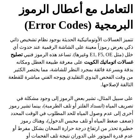
التعامل مع أعطال الرموز
البرمجية (Error Codes)
تتميز الغسالات الأوتوماتيكية الحديثة بوجود نظام تشخيص ذاتي
ذكي يعرض رموزاً معينة على الشاشة الرقمية عند حدوث أي
خلل (مثل E1, F5, OE وغيرها). تساعد هذه الرموز فنيي
تصليح
غسالات اتوماتيك الكويت
على معرفة طبيعة العطل ومكانه
بدقة وبسرعة فائقة بمجرد النظر للشاشة، مما يختصر الكثير
من وقت الفحص اليدوي التقليدي ويوجه الفني مباشرة للقطعة
التالفة لإصلاحها.
على سبيل المثال، تشير بعض الرموز إلى وجود مشكلة في
تصريف المياه (انسداد الفلتر أو تلف الطرمبة)، بينما تشير رموز
أخرى إلى عدم وصول المياه للحد المطلوب في الوقت المحدد
(ضعف ضغط المياه أو تلف محبس الدخول)، وهناك رموز
خطيرة تحذر من ارتفاع درجة حرارة السخان بشكل مفرط أو
عدم قدرة الموتور على الدوران نتيجة تلف الفحمات أو