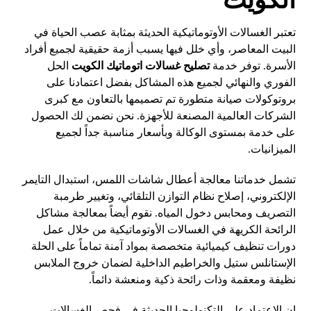
تعتبر الغسالات الأوتوماتيكية الحديثة بمثابة عصب الحياة في
البيت المعاصر، وأي خلل فيها يسبب أزمة حقيقية لجميع أفراد
الأسرة. توفر خدمة
تصليح غسالات اتوماتيك الكويت
الحل
الفوري والنهائي لجميع هذه المشاكل بفضل اعتمادنا على
بروتوكولات صيانة متطورة تم تصميمها بالتعاون مع كبرى
الشركات العالمية المصنعة للأجهزة. نحن نضمن لك الحصول
على خدمة بمستوى الوكالة وبأسعار مناسبة جداً لجميع
الميزانيات.
تشمل خدماتنا معالجة أعطال شاشات اللمس، استبدال التايمر
الإلكتروني، إصلاح نظام التوازن التلقائي، وتغيير طرمبة
التصريف ومحابس دخول المياه. نقوم أيضاً بمعالجة مشاكل
الرائحة الكريهة في الغسالات الأوتوماتيكية من خلال عمل
دورات تنظيف كيميائية متخصصة بمواد آمنة تماماً على الحلة
الإستانلس ستيل والخراطيم الداخلية لضمان خروج الملابس
نظيفة ومعقمة وذات رائحة ذكية ومنعشة دائماً.
إن الاعتماد على التكنولوجيا الحديثة في فحص الغسالات