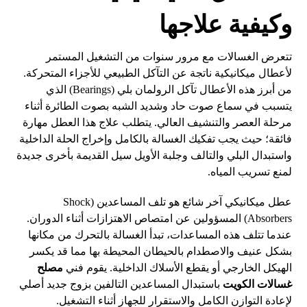
وكيفية علاجها
تتعرض الغسالات مع مرور سنوات من التشغيل المستمر
لأعطال ميكانيكية ناتجة عن التآكل الطبيعي للأجزاء المتحركة.
من أبرز هذه الأعطال تآكل الرولمان بلي (Bearings) الذي
يتسبب في سماع صوت حاد وشديد الشبه بصوت الطائرة أثناء
مرحلة العصر والتنشيف العالي. يتطلب علاج هذا العطل مهارة
فائقة؛ حيث يجب تفكيك الغسالة بالكامل وإخراج الحلة الداخلية
واستبدال البلي والتالف وجلبة الأويل سيل القديمة بأخرى جديدة
لمنع تسريب المياه.
عطل ميكانيكي آخر شائع هو تلف المساعدين (Shock
Absorbers) المسؤولين عن امتصاص الاهتزازات أثناء الدوران.
عندما تتلف هذه المساعدات، تبدأ الغسالة بالتحرك من مكانها
بشكل عنيف والاصطدام بالحيطان المحيطة بها مما قد يكسر
الهيكل الخارجي أو يقطع الأسلاك الداخلية. يقوم فني
مصلح
غسالات الكويت
باستبدال المساعدين التالفين بزوج جديد أصلي
لإعادة التوازن الكامل والاستقرار للجهاز أثناء التشغيل.