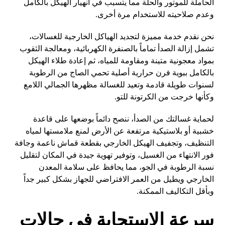
الحاملة للموتور والحلة مما يتسبب في انهيار الهيكل بالكامل
وعدم صلاحيته للاستخدام مرة أخرى.
نحن نقدم خدمة مميزة لتجديد الهياكل الخارجية للغسالات،
تشمل إزالة الصدأ تماماً بالصنفرة الكهربائية، ومعالجة الثقوب
بمواد معجونية متينة ومقاومة للمياه، ثم إعادة طلاء الهيكل
بالكامل ببوية فرن حرارية أصلية تحمي الصاج من الرطوبة
لسنوات طويلة قادمة وتعيد للغسالة مظهرها الجمالي اللامع
وكأنها خرجت من الكرتونة للتو.
لحماية غسالتك من الصدأ، ننصح دائماً بوضعها على قاعدة
خشبية أو بلاستيكية مرتفعة عن الأرض لمنع ملامستها لمياه
التنظيف، وتجفيف الهيكل الخارجي بقطعة قماش ناعمة وجافة
فور الانتهاء من الغسيل، وتوفير تهوية جيدة في المكان لتقليل
نسبة الرطوبة في الجو، مما يحافظ على سلامة المعدن
الخارجي ويطيل من العمر الافتراضي للجهاز بشكل كبير جداً
وبأقل التكاليف الممكنة.
سرعة الاستجابة في حالات