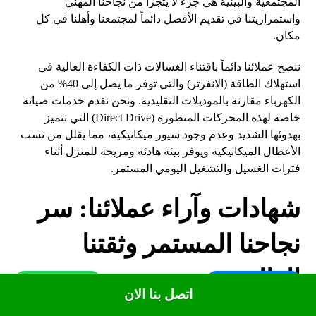
المجتمعية والبيئية هي جزء لا يتجزأ من نجاحنا المهني
واستمراريتنا في تقديم الأفضل دائماً لمجتمعنا وأهلنا في كل
مكان.
ننصح عملائنا دائماً باقتناء الغسالات ذات الكفاءة العالية في
استهلاك الطاقة (الانفرتر) والتي توفر ما يصل إلى 40% من
الكهرباء مقارنة بالموديلات التقليدية. ونحن نقدم خدمات صيانة
خاصة لهذه المحركات المتطورة (Direct Drive) التي تتميز
بهدوئها الشديد وعدم وجود سيور ميكانيكية، مما يقلل من نسب
الأعطال الميكانيكية ويوفر بيئة هادئة ومريحة للمنزل أثناء
فترات الغسيل والتشغيل اليومي المستمر.
شهادات وآراء عملائنا: سر
نجاحنا المستمر وثقتنا
العالية
WhatsApp
Call Us Now
اتصل بنا الان
إن رأس مالنا الحقيقي في شركة
الجنرال
هو رضا عملائنا