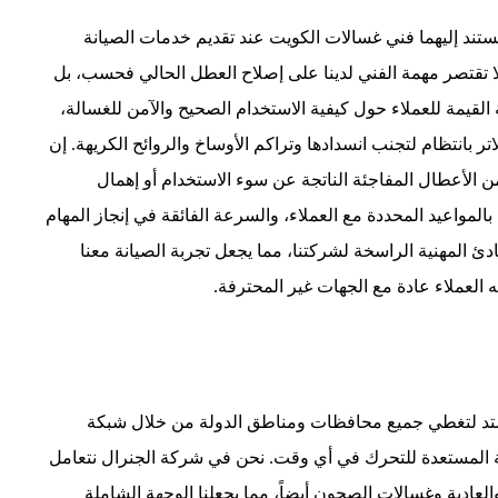
ن يستند إليهما فني غسالات الكويت عند تقديم خدمات الصيانة
ا تقتصر مهمة الفني لدينا على إصلاح العطل الحالي فحسب، بل
 القيمة للعملاء حول كيفية الاستخدام الصحيح والآمن للغسالة،
 بانتظام لتجنب انسدادها وتراكم الأوساخ والروائح الكريهة. إن
 الأعطال المفاجئة الناتجة عن سوء الاستخدام أو إهمال
م بالمواعيد المحددة مع العملاء، والسرعة الفائقة في إنجاز المهام
دئ المهنية الراسخة لشركتنا، مما يجعل تجربة الصيانة معنا
ه العملاء عادة مع الجهات غير المحترفة.
متد لتغطي جميع محافظات ومناطق الدولة من خلال شبكة
ة المستعدة للتحرك في أي وقت. نحن في شركة الجنرال نتعامل
العادية وغسالات الصحون أيضاً، مما يجعلنا الوجهة الشاملة