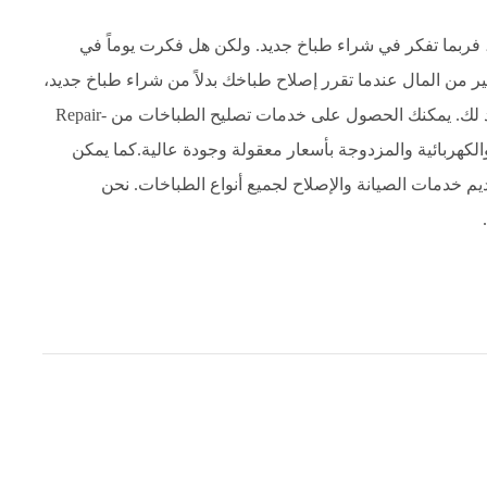
فربما تفكر في شراء طباخ جديد. ولكن هل فكرت يوماً في
كثير من المال عندما تقرر إصلاح طباخك بدلاً من شراء طباخ جديد،
وهذا هو السبب في أن خدمات تصليح الطباخات هي خيار جيد لك. يمكنك الحصول على خدمات تصليح الطباخات من Repair-
ة والكهربائية والمزدوجة بأسعار معقولة وجودة عالية.كما يمكن
 في الكويت الاعتماد على خدمات Repair-Cooker لتقديم خدمات الصيانة والإصلاح لجميع أنواع الطباخات. نحن