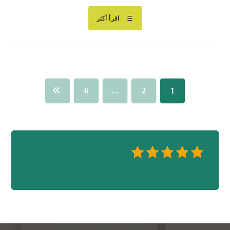
اقرأ أكثر
6
…
2
1