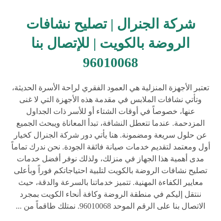
شركة الجنرال | تصليح نشافات
الروضة بالكويت | للإتصال بنا
96010068
تعتبر الأجهزة المنزلية هي العمود الفقري لراحة الأسرة الحديثة،
وتأتي نشافات الملابس في مقدمة هذه الأجهزة التي لا غنى
عنها، خصوصاً في أوقات الشتاء أو للأسر ذات الجداول
المزدحمة. عندما تتعطل النشافة، تبدأ المعاناة ويبحث الجميع
عن حلول سريعة ومضمونة. هنا يأتي دور شركة الجنرال كخيار
أول ومعتمد لتقديم خدمات صيانة فائقة الجودة. نحن ندرك تماماً
مدى أهمية هذا الجهاز في منزلك، ولذلك نوفر أفضل خدمات
تصليح نشافات الروضة بالكويت لتلبية احتياجاتكم فوراً وبأعلى
معايير الكفاءة المهنية. تتميز خدماتنا بالسرعة والدقة، حيث
ننتقل إليكم في منطقة الروضة وكافة أنحاء الكويت بمجرد
الاتصال بنا على الرقم الموحد 96010068. نمتلك طاقماً من ...