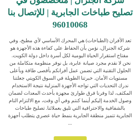
شركة الجنرال | متخصصون في
تصليح طباخات الجابرية | للإتصال بنا
96010068
تعد الأفران (الطباخات) هي المحرك الأساسي لأي مطبخ، وفي
شركة الجنرال، نؤمن بأن الحفاظ على كفاءة هذه الأجهزة هو
مفتاح استقرار الحياة اليومية لكل أسرة داخل دولة الكويت.
نحن لا نقدم مجرد صيانة عابرة، بل نوفر منظومة متكاملة من
الحلول التقنية التي تضمن عمل أفرانكم بأقصى طاقة وبأعلى
مستويات الأمان. خبرتنا الطويلة في السوق الكويتي جعلتنا
ندرك التحديات التي تواجه الأجهزة المنزلية نتيجة الاستخدام
المكثف، لذا وفرنا فرق طوارئ مجهزة بأحدث المعدات لضمان
وصول الخدمة إليكم أينما كنتم وفي أي وقت، مع الالتزام التام
بالشفافية والاحترافية التي تليق بعملائنا. تصليح طباخات
الجابرية تتميز منطقة الجابرية بنمط حياة عصري يتطلب أجهزة
...