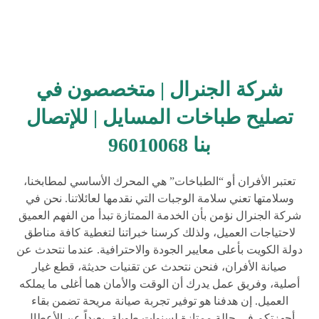
شركة الجنرال | متخصصون في
تصليح طباخات المسايل | للإتصال
بنا 96010068
تعتبر الأفران أو “الطباخات” هي المحرك الأساسي لمطابخنا،
وسلامتها تعني سلامة الوجبات التي نقدمها لعائلاتنا. نحن في
شركة الجنرال نؤمن بأن الخدمة الممتازة تبدأ من الفهم العميق
لاحتياجات العميل، ولذلك كرسنا خبراتنا لتغطية كافة مناطق
دولة الكويت بأعلى معايير الجودة والاحترافية. عندما نتحدث عن
صيانة الأفران، فنحن نتحدث عن تقنيات حديثة، قطع غيار
أصلية، وفريق عمل يدرك أن الوقت والأمان هما أغلى ما يملكه
العميل. إن هدفنا هو توفير تجربة صيانة مريحة تضمن بقاء
أجهزتكم في حالة ممتازة لسنوات طويلة، بعيداً عن الأعطال