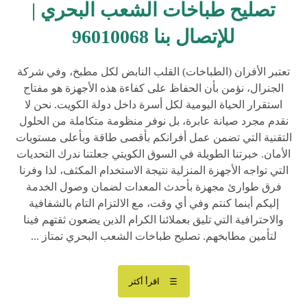
تصليح طباخات الشعب البحري |
للإتصال بنا 96010068
تعتبر الأفران (الطباخات) القلب النابض لكل مطبخ، وفي شركة
الجنرال، نؤمن بأن الحفاظ على كفاءة هذه الأجهزة هو مفتاح
استقرار الحياة اليومية لكل أسرة داخل دولة الكويت. نحن لا
نقدم مجرد صيانة عابرة، بل نوفر منظومة متكاملة من الحلول
التقنية التي تضمن عمل أفرانكم بأقصى طاقة وبأعلى مستويات
الأمان. خبرتنا الطويلة في السوق الكويتي جعلتنا ندرك التحديات
التي تواجه الأجهزة المنزلية نتيجة الاستخدام المكثف، لذا وفرنا
فرق طوارئ مجهزة بأحدث المعدات لضمان وصول الخدمة
إليكم أينما كنتم وفي أي وقت، مع الالتزام التام بالشفافية
والاحترافية التي تليق بعملائنا الكرام الذين يضعون ثقتهم فينا
لتأمين مطابخهم. تصليح طباخات الشعب البحري تمتاز ...
اقرأ أكثر