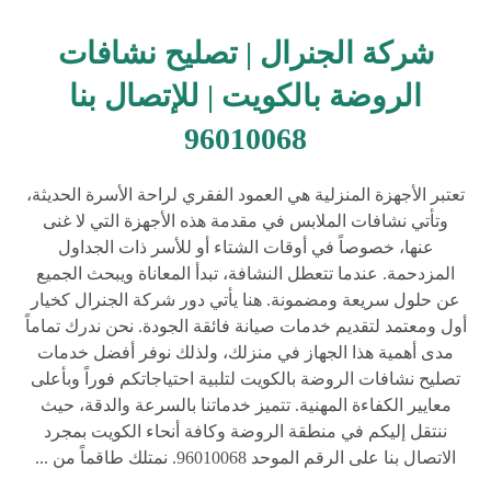
شركة الجنرال | تصليح نشافات
الروضة بالكويت | للإتصال بنا
96010068
تعتبر الأجهزة المنزلية هي العمود الفقري لراحة الأسرة الحديثة،
وتأتي نشافات الملابس في مقدمة هذه الأجهزة التي لا غنى
عنها، خصوصاً في أوقات الشتاء أو للأسر ذات الجداول
المزدحمة. عندما تتعطل النشافة، تبدأ المعاناة ويبحث الجميع
عن حلول سريعة ومضمونة. هنا يأتي دور شركة الجنرال كخيار
أول ومعتمد لتقديم خدمات صيانة فائقة الجودة. نحن ندرك تماماً
مدى أهمية هذا الجهاز في منزلك، ولذلك نوفر أفضل خدمات
تصليح نشافات الروضة بالكويت لتلبية احتياجاتكم فوراً وبأعلى
معايير الكفاءة المهنية. تتميز خدماتنا بالسرعة والدقة، حيث
ننتقل إليكم في منطقة الروضة وكافة أنحاء الكويت بمجرد
الاتصال بنا على الرقم الموحد 96010068. نمتلك طاقماً من ...