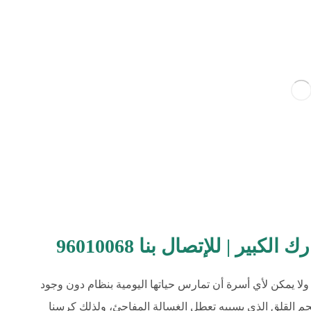
ير | للإتصال بنا 96010068
ولا يمكن لأي أسرة أن تمارس حياتها اليومية بنظام دون وجود
جم القلق الذي يسببه تعطل الغسالة المفاجئ، ولذلك كرسنا