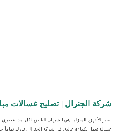
شركة الجنرال | تصليح غسالات مبارك الكب
تعتبر الأجهزة المنزلية هي الشريان النابض لكل بيت عصري، 
غسالة تعمل بكفاءة عالية. في شركة الجنرال، ندرك تماماً ح