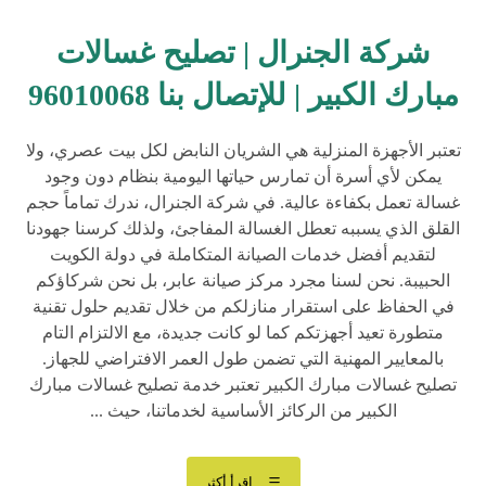
شركة الجنرال | تصليح غسالات
مبارك الكبير | للإتصال بنا 96010068
تعتبر الأجهزة المنزلية هي الشريان النابض لكل بيت عصري، ولا
يمكن لأي أسرة أن تمارس حياتها اليومية بنظام دون وجود
غسالة تعمل بكفاءة عالية. في شركة الجنرال، ندرك تماماً حجم
القلق الذي يسببه تعطل الغسالة المفاجئ، ولذلك كرسنا جهودنا
لتقديم أفضل خدمات الصيانة المتكاملة في دولة الكويت
الحبيبة. نحن لسنا مجرد مركز صيانة عابر، بل نحن شركاؤكم
في الحفاظ على استقرار منازلكم من خلال تقديم حلول تقنية
متطورة تعيد أجهزتكم كما لو كانت جديدة، مع الالتزام التام
بالمعايير المهنية التي تضمن طول العمر الافتراضي للجهاز.
تصليح غسالات مبارك الكبير تعتبر خدمة تصليح غسالات مبارك
الكبير من الركائز الأساسية لخدماتنا، حيث ...
اقرأ أكثر