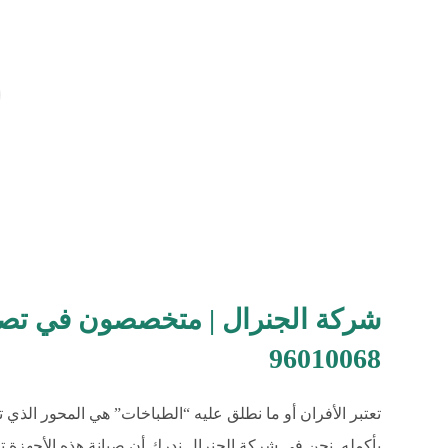
شركة الجنرال | متخصصون في تصلي
96010068
تعتبر الأفران أو ما نطلق عليه “الطباخات” هي المحور الذي ت
بأكمله. نحن في شركة الجنرال ندرك أن صيانة هذه الأجهزة تتط