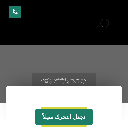
يرجى تثبيت وتفعيل إضافة ثورة السلايدر من
لوحة التحكم > إكسترا > تثبيت الإضافات
نجعل التحرك سهلاً