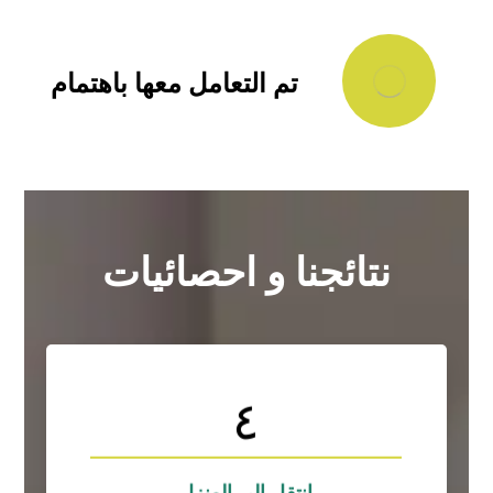
تم التعامل معها باهتمام
نتائجنا و احصائيات
٤
التصاميم
لوريم ايبسوم هو نموذج افتراضي يوضع في
لوريم ايبسوم
انتقل إلى المنزل