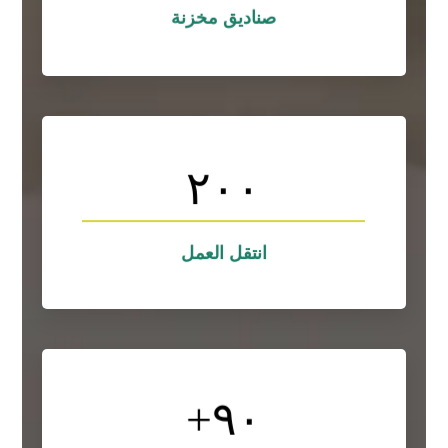
مستودع التخزين
صناديق مخزنة
۲۰۰
التصاميم
لوريم ايبسوم هو نموذج افتراضي يوضع في
لوريم ايبسوم
انتقل العمل
+
٩٠
التصاميم