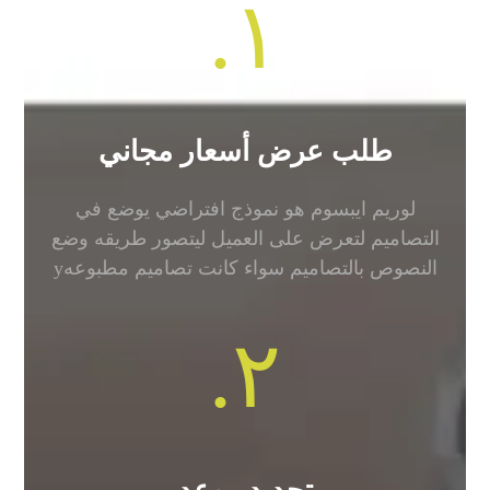
١.
طلب عرض أسعار مجاني
لوريم ايبسوم هو نموذج افتراضي يوضع في
التصاميم لتعرض على العميل ليتصور طريقه وضع
النصوص بالتصاميم سواء كانت تصاميم مطبوعهy
٢.