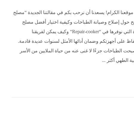
ر موقعنا الكرام! يسعدنا أن نرحب بكم في مقالتنا الجديدة “مصلح
ح حول إصلاح وصيانة الطباخات وكيفية اختيار أفضل مصلح
لطباخك. في هذه المقالة سوف نعرض لكم الخدمات المميزة التي نوفرها في “Repair-cooker“ وكيف يمكن لفريقنا
على أجهزتكم وضمان أدائها الأمثل لسنوات عديدة قادمة.
بحت الطباخات جزءًا لا غنى عنه من حياة الملايين من الأسر
ة الطهي أكثر ...