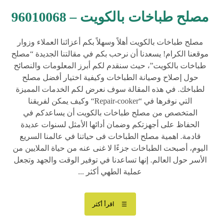
مصلح طباخات بالكويت – 96010068
مصلح طباخات بالكويت أهلاً وسهلاً بكم أعزائنا العملاء وزوار
موقعنا الكرام! يسعدنا أن نرحب بكم في مقالتنا الجديدة “مصلح
طباخات بالكويت”، حيث سنقدم لكم أبرز المعلومات والنصائح
حول إصلاح وصيانة الطباخات وكيفية اختيار أفضل مصلح
لطباخك. في هذه المقالة سوف نعرض لكم الخدمات المميزة
التي نوفرها في “Repair-cooker“ وكيف يمكن لفريقنا
المتخصص من مصلح طباخات بالكويت أن يساعدكم في
الحفاظ على أجهزتكم وضمان أدائها الأمثل لسنوات عديدة
قادمة. اهمية مصلح الطباخات فى حياتنا في عالمنا السريع
اليوم، أصبحت الطباخات جزءًا لا غنى عنه من حياة الملايين من
الأسر حول العالم. إنها تساعدنا في توفير الوقت والجهد وتجعل
عملية الطهي أكثر ...
اقرأ أكثر