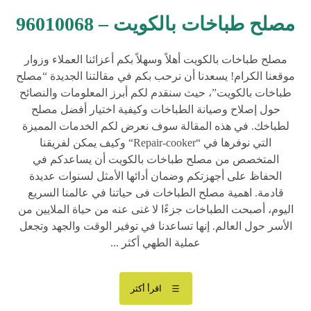
مصلح طباخات بالكويت – 96010068
مصلح طباخات بالكويت أهلاً وسهلاً بكم أعزائنا العملاء وزوار
موقعنا الكرام! يسعدنا أن نرحب بكم في مقالتنا الجديدة “مصلح
طباخات بالكويت”، حيث سنقدم لكم أبرز المعلومات والنصائح
حول إصلاح وصيانة الطباخات وكيفية اختيار أفضل مصلح
لطباخك. في هذه المقالة سوف نعرض لكم الخدمات المميزة
التي نوفرها في “Repair-cooker“ وكيف يمكن لفريقنا
المتخصص من مصلح طباخات بالكويت أن يساعدكم في
الحفاظ على أجهزتكم وضمان أدائها الأمثل لسنوات عديدة
قادمة. اهمية مصلح الطباخات فى حياتنا في عالمنا السريع
اليوم، أصبحت الطباخات جزءًا لا غنى عنه من حياة الملايين من
الأسر حول العالم. إنها تساعدنا في توفير الوقت والجهد وتجعل
عملية الطهي أكثر ...
اقرأ أكثر