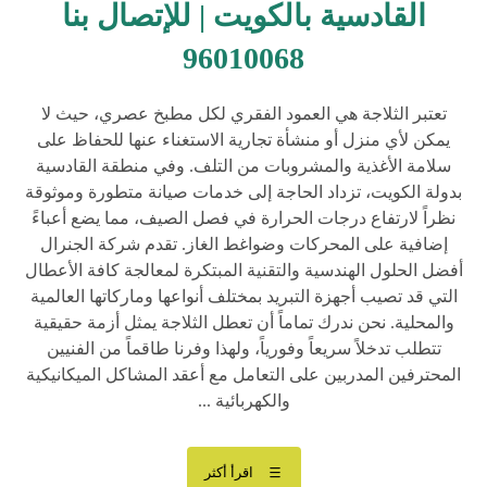
القادسية بالكويت | للإتصال بنا
96010068
تعتبر الثلاجة هي العمود الفقري لكل مطبخ عصري، حيث لا
يمكن لأي منزل أو منشأة تجارية الاستغناء عنها للحفاظ على
سلامة الأغذية والمشروبات من التلف. وفي منطقة القادسية
بدولة الكويت، تزداد الحاجة إلى خدمات صيانة متطورة وموثوقة
نظراً لارتفاع درجات الحرارة في فصل الصيف، مما يضع أعباءً
إضافية على المحركات وضواغط الغاز. تقدم شركة الجنرال
أفضل الحلول الهندسية والتقنية المبتكرة لمعالجة كافة الأعطال
التي قد تصيب أجهزة التبريد بمختلف أنواعها وماركاتها العالمية
والمحلية. نحن ندرك تماماً أن تعطل الثلاجة يمثل أزمة حقيقية
تتطلب تدخلاً سريعاً وفورياً، ولهذا وفرنا طاقماً من الفنيين
المحترفين المدربين على التعامل مع أعقد المشاكل الميكانيكية
والكهربائية ...
اقرأ أكثر