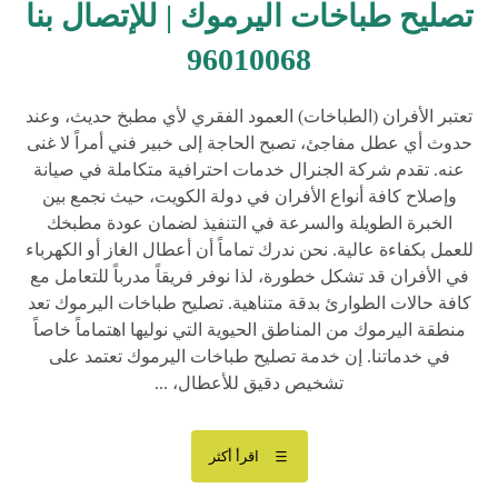
تصليح طباخات اليرموك | للإتصال بنا
96010068
تعتبر الأفران (الطباخات) العمود الفقري لأي مطبخ حديث، وعند
حدوث أي عطل مفاجئ، تصبح الحاجة إلى خبير فني أمراً لا غنى
عنه. تقدم شركة الجنرال خدمات احترافية متكاملة في صيانة
وإصلاح كافة أنواع الأفران في دولة الكويت، حيث نجمع بين
الخبرة الطويلة والسرعة في التنفيذ لضمان عودة مطبخك
للعمل بكفاءة عالية. نحن ندرك تماماً أن أعطال الغاز أو الكهرباء
في الأفران قد تشكل خطورة، لذا نوفر فريقاً مدرباً للتعامل مع
كافة حالات الطوارئ بدقة متناهية. تصليح طباخات اليرموك تعد
منطقة اليرموك من المناطق الحيوية التي نوليها اهتماماً خاصاً
في خدماتنا. إن خدمة تصليح طباخات اليرموك تعتمد على
تشخيص دقيق للأعطال، ...
اقرأ أكثر