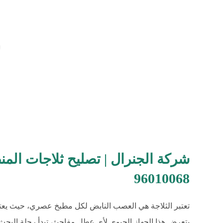
شركة الجنرال | تصليح ثلاجات المنص
96010068
تعتبر الثلاجة هي العصب النابض لكل مطبخ عصري، حيث يعتمد
يتعرض هذا الجهاز الحيوي لأي عطل مفاجئ، تبدأ رحلة البحث