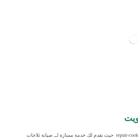
ويت
صيانة ثلاجات الكويت يمكنك طلب فني صيانة ثلاجات عبر repair-cooker حيث نقدم لك خدمة ممتازة لــ صيانة ثلاجات