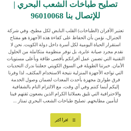
تصليح طباخات الشعب البحري |
للإتصال بنا 96010068
تعتبر الأفران (الطباخات) القلب النابض لكل مطبخ، وفي شركة
الجنرال، نؤمن بأن الحفاظ على كفاءة هذه الأجهزة هو مفتاح
استقرار الحياة اليومية لكل أسرة داخل دولة الكويت. نحن لا
نقدم مجرد صيانة عابرة، بل نوفر منظومة متكاملة من الحلول
التقنية التي تضمن عمل أفرانكم بأقصى طاقة وبأعلى مستويات
الأمان. خبرتنا الطويلة في السوق الكويتي جعلتنا ندرك التحديات
التي تواجه الأجهزة المنزلية نتيجة الاستخدام المكثف، لذا وفرنا
فرق طوارئ مجهزة بأحدث المعدات لضمان وصول الخدمة
إليكم أينما كنتم وفي أي وقت، مع الالتزام التام بالشفافية
والاحترافية التي تليق بعملائنا الكرام الذين يضعون ثقتهم فينا
لتأمين مطابخهم. تصليح طباخات الشعب البحري تمتاز ...
اقرأ أكثر