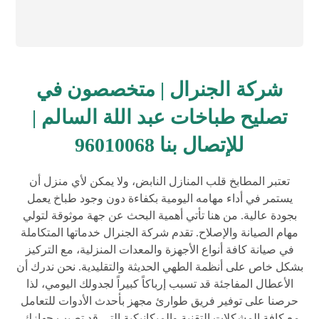
شركة الجنرال | متخصصون في
تصليح طباخات عبد اللة السالم |
للإتصال بنا 96010068
تعتبر المطابخ قلب المنازل النابض، ولا يمكن لأي منزل أن
يستمر في أداء مهامه اليومية بكفاءة دون وجود طباخ يعمل
بجودة عالية. من هنا تأتي أهمية البحث عن جهة موثوقة لتولي
مهام الصيانة والإصلاح. تقدم شركة الجنرال خدماتها المتكاملة
في صيانة كافة أنواع الأجهزة والمعدات المنزلية، مع التركيز
بشكل خاص على أنظمة الطهي الحديثة والتقليدية. نحن ندرك أن
الأعطال المفاجئة قد تسبب إرباكاً كبيراً لجدولك اليومي، لذا
حرصنا على توفير فريق طوارئ مجهز بأحدث الأدوات للتعامل
مع كافة المشكلات التقنية والميكانيكية التي قد تصيب جهازك،