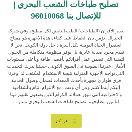
تصليح طباخات الشعب البحري |
للإتصال بنا 96010068
تعتبر الأفران (الطباخات) القلب النابض لكل مطبخ، وفي شركة
الجنرال، نؤمن بأن الحفاظ على كفاءة هذه الأجهزة هو مفتاح
استقرار الحياة اليومية لكل أسرة داخل دولة الكويت. نحن لا
نقدم مجرد صيانة عابرة، بل نوفر منظومة متكاملة من الحلول
التقنية التي تضمن عمل أفرانكم بأقصى طاقة وبأعلى مستويات
الأمان. خبرتنا الطويلة في السوق الكويتي جعلتنا ندرك التحديات
التي تواجه الأجهزة المنزلية نتيجة الاستخدام المكثف، لذا وفرنا
فرق طوارئ مجهزة بأحدث المعدات لضمان وصول الخدمة
إليكم أينما كنتم وفي أي وقت، مع الالتزام التام بالشفافية
والاحترافية التي تليق بعملائنا الكرام الذين يضعون ثقتهم فينا
لتأمين مطابخهم. تصليح طباخات الشعب البحري تمتاز ...
اقرأ أكثر