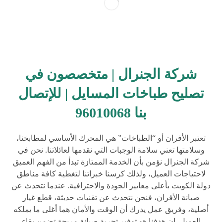
شركة الجنرال | متخصصون في
تصليح طباخات المسايل | للإتصال
بنا 96010068
تعتبر الأفران أو “الطباخات” هي المحرك الأساسي لمطابخنا،
وسلامتها تعني سلامة الوجبات التي نقدمها لعائلاتنا. نحن في
شركة الجنرال نؤمن بأن الخدمة الممتازة تبدأ من الفهم العميق
لاحتياجات العميل، ولذلك كرسنا خبراتنا لتغطية كافة مناطق
دولة الكويت بأعلى معايير الجودة والاحترافية. عندما نتحدث عن
صيانة الأفران، فنحن نتحدث عن تقنيات حديثة، قطع غيار
أصلية، وفريق عمل يدرك أن الوقت والأمان هما أغلى ما يملكه
العميل. إن هدفنا هو توفير تجربة صيانة مريحة تضمن بقاء