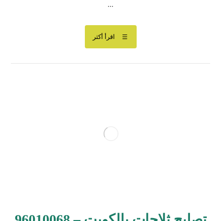
...
اقرأ أكثر
تصليح ثلاجات بالكويت – 96010068