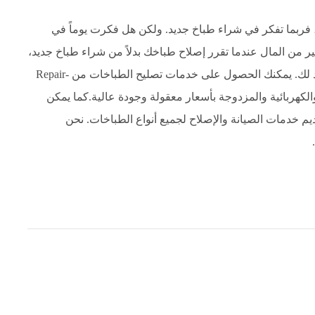
فربما تفكر في شراء طباخ جديد. ولكن هل فكرت يوماً في
كثير من المال عندما تقرر إصلاح طباخك بدلاً من شراء طباخ جديد،
وهذا هو السبب في أن خدمات تصليح الطباخات هي خيار جيد لك. يمكنك الحصول على خدمات تصليح الطباخات من Repair-
ة والكهربائية والمزدوجة بأسعار معقولة وجودة عالية.كما يمكن
 في الكويت الاعتماد على خدمات Repair-Cooker لتقديم خدمات الصيانة والإصلاح لجميع أنواع الطباخات. نحن