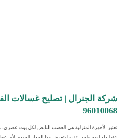
شركة الجنرال | تصليح غسالات الفن
96010068
تعتبر الأجهزة المنزلية هي العصب النابض لكل بيت عصري، وت
عنها ولو ليوم واحد. عندما يتعرض هذا الجهاز الحيوي لأي عطل 